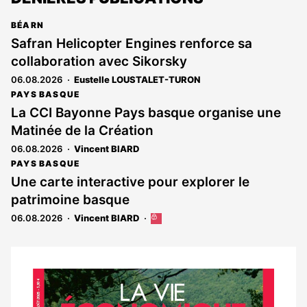
BÉARN
Safran Helicopter Engines renforce sa
collaboration avec Sikorsky
06.08.2026
Eustelle LOUSTALET-TURON
PAYS BASQUE
La CCI Bayonne Pays basque organise une
Matinée de la Création
06.08.2026
Vincent BIARD
PAYS BASQUE
Une carte interactive pour explorer le
patrimoine basque
06.08.2026
Vincent BIARD
Cet
article
est
réservé
aux
Notre
abonnés
dernier