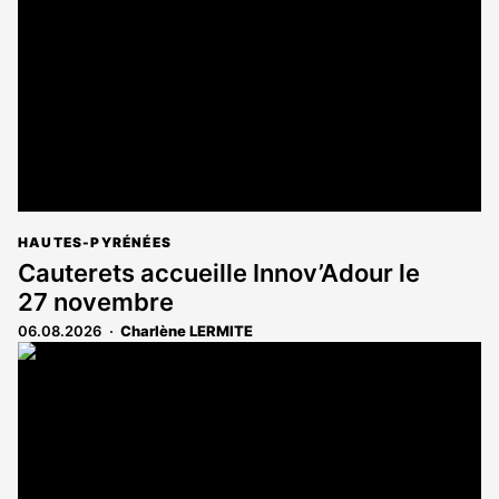
aux
abonnés
HAUTES-PYRÉNÉES
Cauterets accueille Innov’Adour le
27 novembre
06.08.2026
Charlène LERMITE