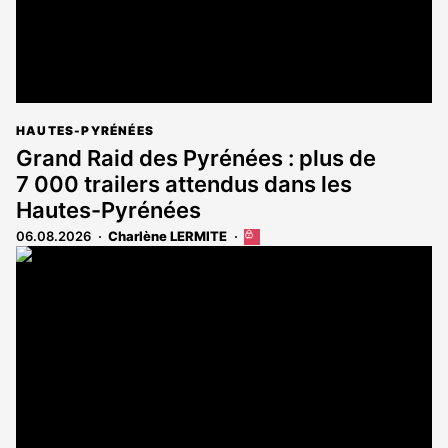
HAUTES-PYRÉNÉES
Grand Raid des Pyrénées : plus de
7 000 trailers attendus dans les
Hautes-Pyrénées
06.08.2026
Charlène LERMITE
Cet
article
est
réservé
aux
abonnés