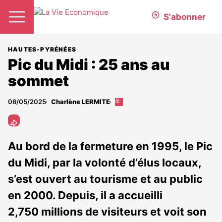
S'abonner
HAUTES-PYRÉNÉES
Pic du Midi : 25 ans au
sommet
06/05/2025
Charlène LERMITE
Cet
article
est
réservé
aux
Au bord de la fermeture en 1995, le Pic
abonnés
du Midi, par la volonté d’élus locaux,
s’est ouvert au tourisme et au public
en 2000. Depuis, il a accueilli
2,750 millions de visiteurs et voit son