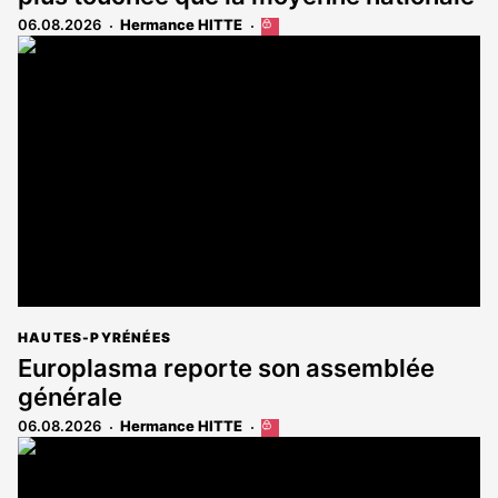
06.08.2026
Hermance HITTE
Cet
article
est
réservé
aux
abonnés
HAUTES-PYRÉNÉES
Europlasma reporte son assemblée
générale
06.08.2026
Hermance HITTE
Cet
article
est
réservé