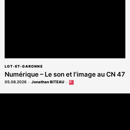
réservé
aux
abonnés
LOT-ET-GARONNE
Numérique – Le son et l’image au CN 47
05.08.2026
Jonathan BITEAU
Cet
article
est
Coordonnées
réservé
aux
108 rue Fondaudège - CS71900
abonnés
33081 Bordeaux Cedex
Tél. 05 56 81 17 32