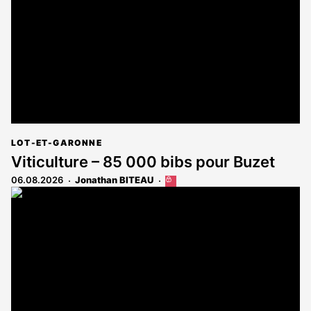
aux
abonnés
LOT-ET-GARONNE
Viticulture – 85 000 bibs pour Buzet
06.08.2026
Jonathan BITEAU
Cet
article
est
réservé
aux
abonnés