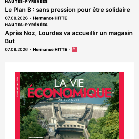
HAUTES-PYRÉNÉES
Le Plan B : sans pression pour être solidaire
07.08.2026
Hermance HITTE
HAUTES-PYRÉNÉES
Après Noz, Lourdes va accueillir un magasin
But
07.08.2026
Hermance HITTE
Cet
article
est
réservé
aux
Notre
abonnés
dernier
magazine