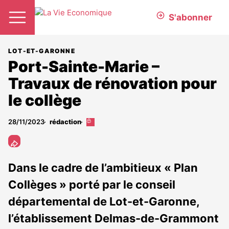
S'abonner
LOT-ET-GARONNE
Port-Sainte-Marie –
Travaux de rénovation pour
le collège
28/11/2023
rédaction
Cet
article
est
réservé
aux
Dans le cadre de l’ambitieux « Plan
abonnés
Collèges » porté par le conseil
départemental de Lot-et-Garonne,
l’établissement Delmas-de-Grammont