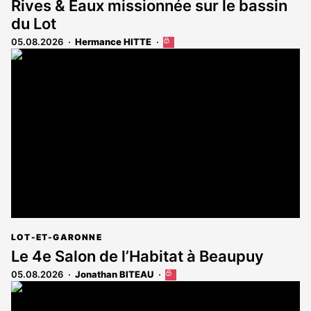
Rives & Eaux missionnée sur le bassin
du Lot
05.08.2026
Hermance HITTE
Cet
article
est
réservé
aux
abonnés
LOT-ET-GARONNE
Le 4e Salon de l’Habitat à Beaupuy
05.08.2026
Jonathan BITEAU
Cet
article
est