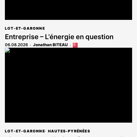
LOT-ET-GARONNE
Entreprise – L’énergie en question
06.08.2026
Jonathan BITEAU
Cet
article
est
réservé
aux
abonnés
LOT-ET-GARONNE
HAUTES-PYRÉNÉES