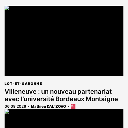
LOT-ET-GARONNE
Villeneuve : un nouveau partenariat
avec l’université Bordeaux Montaigne
06.08.2026
Mathieu DAL’ ZOVO
Cet
article
est
réservé