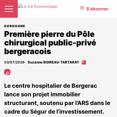
S'abonner
DORDOGNE
Première pierre du Pôle
chirurgical public-privé
bergeracois
03/07/2026
Suzanne BOIREAU-TARTARAT
Cet
article
est
réservé
aux
Le centre hospitalier de Bergerac
abonnés
lance son projet immobilier
structurant, soutenu par l’ARS dans le
cadre du Ségur de l’investissement.