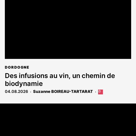
DORDOGNE
Des infusions au vin, un chemin de
biodynamie
04.08.2026
Suzanne BOIREAU-TARTARAT
Cet
article
est
Coordonnées
réservé
aux
108 rue Fondaudège - CS71900
abonnés
33081 Bordeaux Cedex
Tél. 05 56 81 17 32