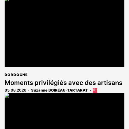
DORDOGNE
Moments privilégiés avec des artisans
05.08.2026
Suzanne BOIREAU-TARTARAT
Cet
article
est
réservé
aux
abonnés