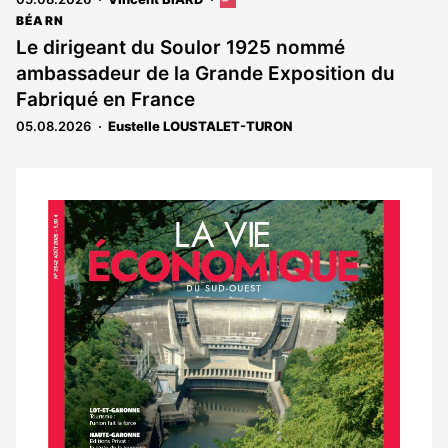
Cet
article
BÉARN
est
Le dirigeant du Soulor 1925 nommé
réservé
ambassadeur de la Grande Exposition du
aux
abonnés
Fabriqué en France
05.08.2026
Eustelle LOUSTALET-TURON
Notre
dernier
magazine