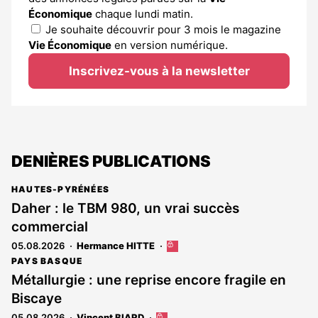
Économique
chaque lundi matin.
Je souhaite découvrir pour 3 mois le magazine
Vie Économique
en version numérique.
Inscrivez-vous à la newsletter
DENIÈRES PUBLICATIONS
HAUTES-PYRÉNÉES
Daher : le TBM 980, un vrai succès
commercial
05.08.2026
Hermance HITTE
Cet
article
PAYS BASQUE
est
Métallurgie : une reprise encore fragile en
réservé
Biscaye
aux
abonnés
05.08.2026
Vincent BIARD