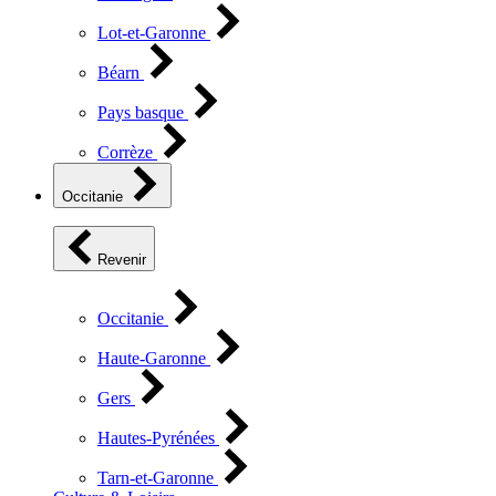
Lot-et-Garonne
Béarn
Pays basque
Corrèze
Occitanie
Revenir
Occitanie
Haute-Garonne
Gers
Hautes-Pyrénées
Tarn-et-Garonne