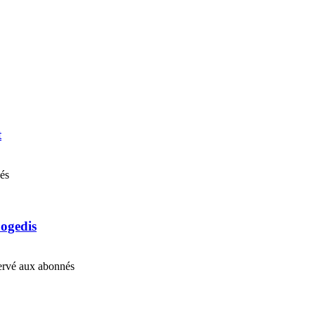
t
nés
Cogedis
éservé aux abonnés