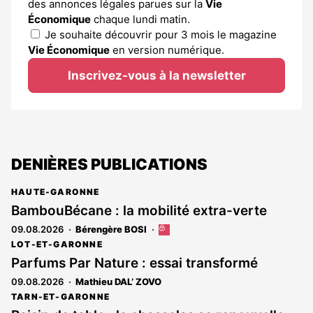
des annonces légales parues sur la
Vie
Économique
chaque lundi matin.
Je souhaite découvrir pour 3 mois le magazine
Vie Économique
en version numérique.
Inscrivez-vous à la newsletter
DENIÈRES PUBLICATIONS
HAUTE-GARONNE
BambouBécane : la mobilité extra-verte
09.08.2026
Bérengère BOSI
Cet
article
LOT-ET-GARONNE
est
Parfums Par Nature : essai transformé
réservé
09.08.2026
Mathieu DAL’ ZOVO
aux
abonnés
TARN-ET-GARONNE