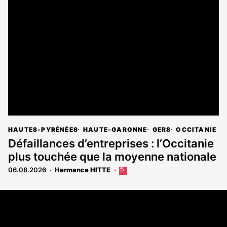
HAUTES-PYRÉNÉES
HAUTE-GARONNE
GERS
OCCITANIE
Défaillances d’entreprises : l’Occitanie
plus touchée que la moyenne nationale
06.08.2026
Hermance HITTE
Cet
article
est
Coordonnées
réservé
aux
108 rue Fondaudège - CS71900
abonnés