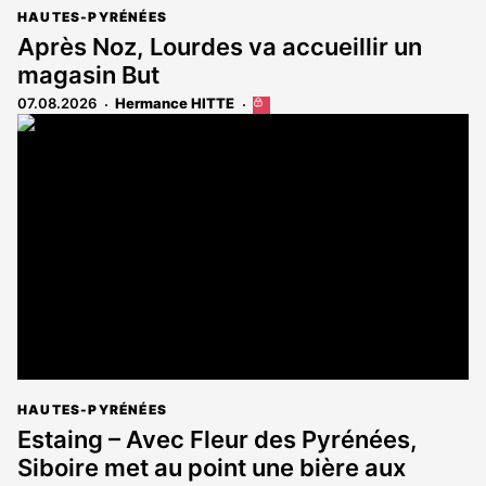
HAUTES-PYRÉNÉES
Après Noz, Lourdes va accueillir un
magasin But
07.08.2026
Hermance HITTE
Cet
article
est
réservé
aux
abonnés
HAUTES-PYRÉNÉES
Estaing – Avec Fleur des Pyrénées,
Siboire met au point une bière aux