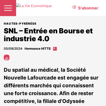
S'abonner
HAUTES-PYRÉNÉES
SNL – Entrée en Bourse et
industrie 4.0
05/09/2024
Hermance HITTE
Cet
article
est
réservé
aux
Du spatial au médical, la Société
abonnés
Nouvelle Lafourcade est engagée sur
différents marchés qui connaissent
une forte croissance. Afin de rester
compétitive, la filiale d'Odyssée