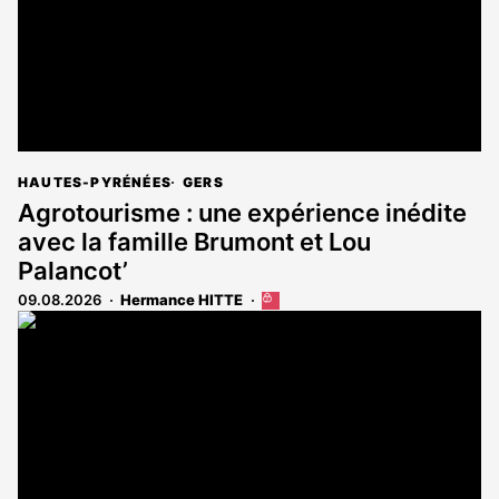
HAUTES-PYRÉNÉES
GERS
Agrotourisme : une expérience inédite
avec la famille Brumont et Lou
Palancot’
09.08.2026
Hermance HITTE
Cet
article
est
réservé
aux
abonnés