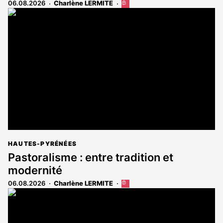
06.08.2026
Charlène LERMITE
Cet
article
est
réservé
aux
abonnés
HAUTES-PYRÉNÉES
Pastoralisme : entre tradition et
modernité
06.08.2026
Charlène LERMITE
Cet
article
est
réservé
aux