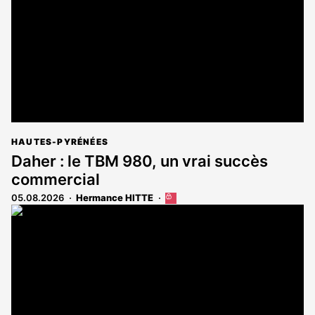
abonnés
HAUTES-PYRÉNÉES
Daher : le TBM 980, un vrai succès
commercial
05.08.2026
Hermance HITTE
Cet
article
est
réservé
aux
abonnés