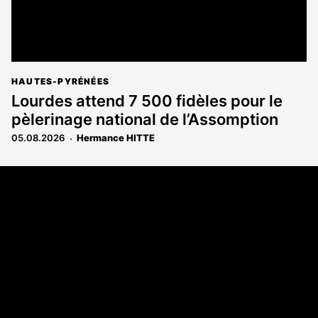
HAUTES-PYRÉNÉES
Lourdes attend 7 500 fidèles pour le
pèlerinage national de l’Assomption
05.08.2026
Hermance HITTE
Coordonnées
108 rue Fondaudège - CS71900
33081 Bordeaux Cedex
Tél. 05 56 81 17 32
A propos