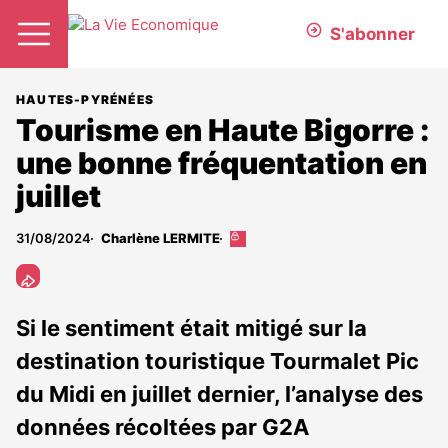
S'abonner
HAUTES-PYRÉNÉES
Tourisme en Haute Bigorre :
une bonne fréquentation en
juillet
31/08/2024
Charlène LERMITE
Cet
article
est
réservé
aux
Si le sentiment était mitigé sur la
abonnés
destination touristique Tourmalet Pic
du Midi en juillet dernier, l’analyse des
données récoltées par G2A