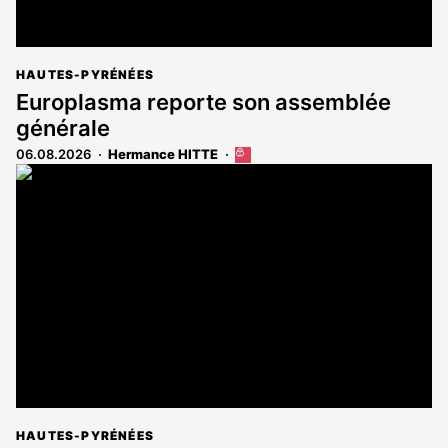
HAUTES-PYRÉNÉES
Europlasma reporte son assemblée
générale
06.08.2026
Hermance HITTE
Cet
article
est
réservé
aux
abonnés
HAUTES-PYRÉNÉES