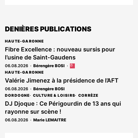
DENIÈRES PUBLICATIONS
HAUTE-GARONNE
Fibre Excellence : nouveau sursis pour
l’usine de Saint-Gaudens
06.08.2026
Bérengère BOSI
Cet
article
HAUTE-GARONNE
est
Valérie Jimenez à la présidence de l’AFT
réservé
06.08.2026
Bérengère BOSI
aux
abonnés
DORDOGNE
CULTURE & LOISIRS
CORRÈZE
DJ Djoque : Ce Périgourdin de 13 ans qui
rayonne sur scène !
06.08.2026
Marie LEMAITRE