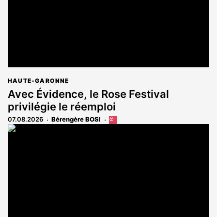
HAUTE-GARONNE
Avec Évidence, le Rose Festival
privilégie le réemploi
07.08.2026
Bérengère BOSI
Cet
article
est
réservé
aux
abonnés