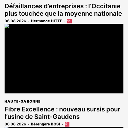
Défaillances d’entreprises : l’Occitanie
plus touchée que la moyenne nationale
06.08.2026
Hermance HITTE
Cet
article
est
réservé
aux
abonnés
HAUTE-GARONNE
Fibre Excellence : nouveau sursis pour
l’usine de Saint-Gaudens
06.08.2026
Bérengère BOSI
Cet