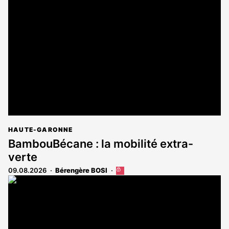
HAUTE-GARONNE
BambouBécane : la mobilité extra-
verte
09.08.2026
Bérengère BOSI
Cet
article
est
réservé
aux
abonnés