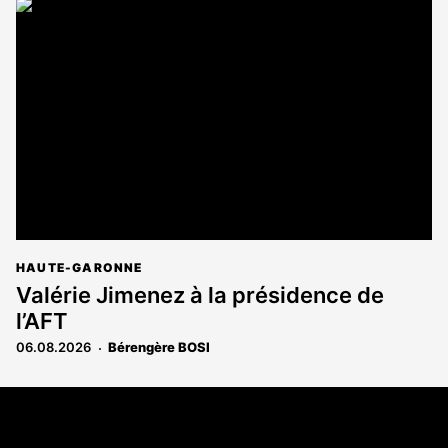
article
est
réservé
aux
abonnés
HAUTE-GARONNE
Valérie Jimenez à la présidence de
l’AFT
06.08.2026
Bérengère BOSI
Coordonnées
108 rue Fondaudège - CS71900