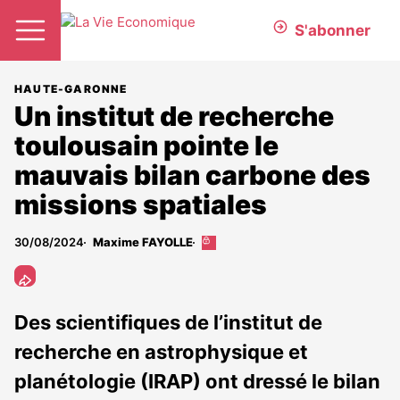
S'abonner
HAUTE-GARONNE
Un institut de recherche
toulousain pointe le
mauvais bilan carbone des
missions spatiales
30/08/2024
Maxime FAYOLLE
Cet
article
est
réservé
aux
Des scientifiques de l’institut de
abonnés
recherche en astrophysique et
planétologie (IRAP) ont dressé le bilan