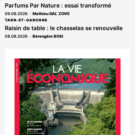
est
Parfums Par Nature : essai transformé
réservé
09.08.2026
Mathieu DAL’ ZOVO
aux
abonnés
TARN-ET-GARONNE
Raisin de table : le chasselas se renouvelle
08.08.2026
Bérengère BOSI
Notre
dernier
magazine