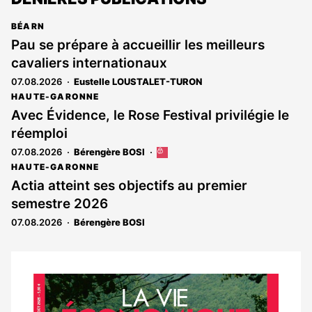
BÉARN
Pau se prépare à accueillir les meilleurs
cavaliers internationaux
07.08.2026
Eustelle LOUSTALET-TURON
HAUTE-GARONNE
Avec Évidence, le Rose Festival privilégie le
réemploi
07.08.2026
Bérengère BOSI
Cet
article
HAUTE-GARONNE
est
Actia atteint ses objectifs au premier
réservé
semestre 2026
aux
abonnés
07.08.2026
Bérengère BOSI
Notre
dernier