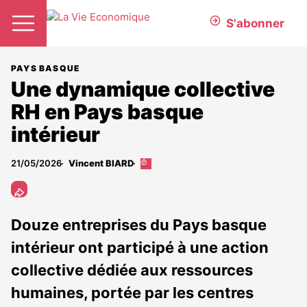
S'abonner
PAYS BASQUE
Une dynamique collective
RH en Pays basque
intérieur
21/05/2026
Vincent BIARD
Cet
article
est
réservé
aux
Douze entreprises du Pays basque
abonnés
intérieur ont participé à une action
collective dédiée aux ressources
humaines, portée par les centres