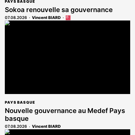
PAYS BASQUE
Sokoa renouvelle sa gouvernance
07.08.2026
Vincent BIARD
Cet
article
est
réservé
aux
abonnés
PAYS BASQUE
Nouvelle gouvernance au Medef Pays
basque
07.08.2026
Vincent BIARD