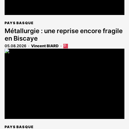
PAYS BASQUE
Métallurgie : une reprise encore fragile
en Biscaye
05.08.2026
Vincent BIARD
Cet
article
est
réservé
aux
abonnés
PAYS BASQUE