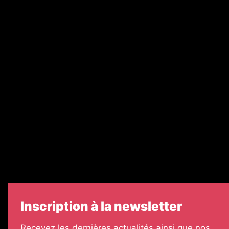
Abonnement
Nos magazines
Ventes aux enchères & opportunités
Recrutement
Nos partenaires
Legal Medias
Échos Judiciaires Girondins
7 Jours
Informateur Judiciaire
Les Annonces Landaises
Inscription à la newsletter
Recevez les dernières actualités ainsi que nos