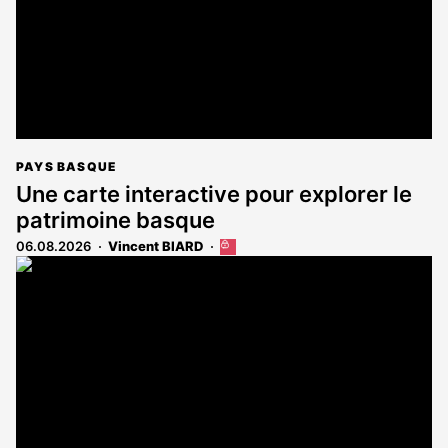
PAYS BASQUE
Une carte interactive pour explorer le
patrimoine basque
06.08.2026
Vincent BIARD
Cet
article
est
réservé
aux
abonnés