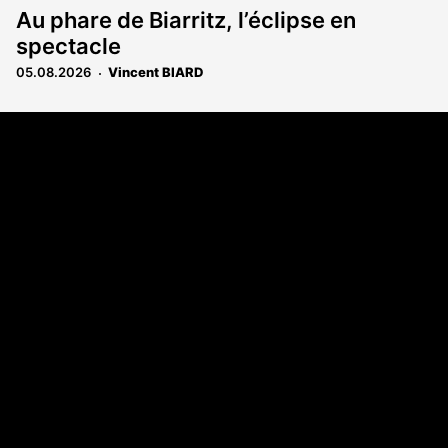
Au phare de Biarritz, l’éclipse en
spectacle
05.08.2026
Vincent BIARD
Coordonnées
108 rue Fondaudège - CS71900
33081 Bordeaux Cedex
Tél. 05 56 81 17 32
A propos
Qui sommes-nous
Contact
Annonces légales