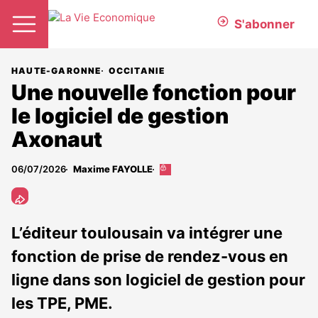
S'abonner
HAUTE-GARONNE
OCCITANIE
Une nouvelle fonction pour
le logiciel de gestion
Axonaut
06/07/2026
Maxime FAYOLLE
Cet
article
est
réservé
aux
L’éditeur toulousain va intégrer une
abonnés
fonction de prise de rendez-vous en
ligne dans son logiciel de gestion pour
les TPE, PME.