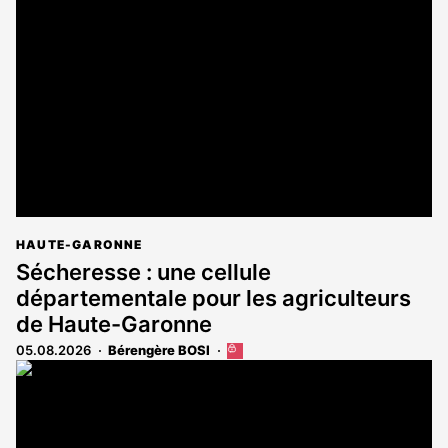
est
réservé
aux
abonnés
HAUTE-GARONNE
Sécheresse : une cellule
départementale pour les agriculteurs
de Haute-Garonne
05.08.2026
Bérengère BOSI
Cet
article
est
réservé
aux
abonnés