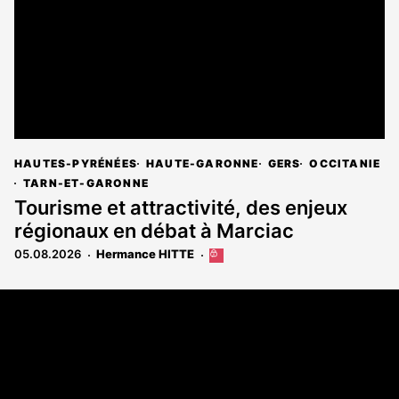
HAUTES-PYRÉNÉES
HAUTE-GARONNE
GERS
OCCITANIE
TARN-ET-GARONNE
Tourisme et attractivité, des enjeux
régionaux en débat à Marciac
05.08.2026
Hermance HITTE
Cet
article
est
Coordonnées
réservé
aux
108 rue Fondaudège - CS71900
abonnés
33081 Bordeaux Cedex
Tél. 05 56 81 17 32