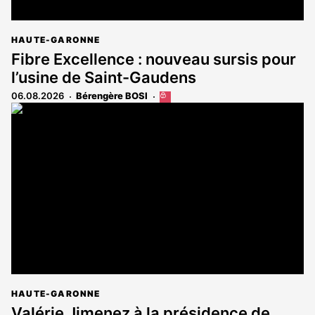
HAUTE-GARONNE
Fibre Excellence : nouveau sursis pour
l’usine de Saint-Gaudens
06.08.2026
Bérengère BOSI
Cet
article
est
réservé
aux
abonnés
HAUTE-GARONNE
Valérie Jimenez à la présidence de