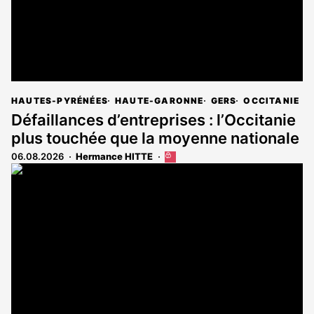
HAUTES-PYRÉNÉES
HAUTE-GARONNE
GERS
OCCITANIE
Défaillances d’entreprises : l’Occitanie
plus touchée que la moyenne nationale
06.08.2026
Hermance HITTE
Cet
article
est
réservé
aux
abonnés