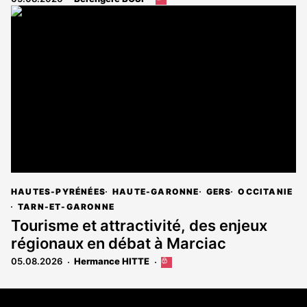
article
est
réservé
aux
abonnés
HAUTES-PYRÉNÉES
HAUTE-GARONNE
GERS
OCCITANIE
TARN-ET-GARONNE
Tourisme et attractivité, des enjeux
régionaux en débat à Marciac
05.08.2026
Hermance HITTE
Cet
article
est
Coordonnées
réservé