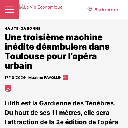
S'abonner
HAUTE-GARONNE
Une troisième machine
inédite déambulera dans
Toulouse pour l’opéra
urbain
17/10/2024
Maxime FAYOLLE
Cet
article
est
réservé
aux
Lilith est la Gardienne des Ténèbres.
abonnés
Du haut de ses 11 mètres, elle sera
l’attraction de la 2e édition de l’opéra