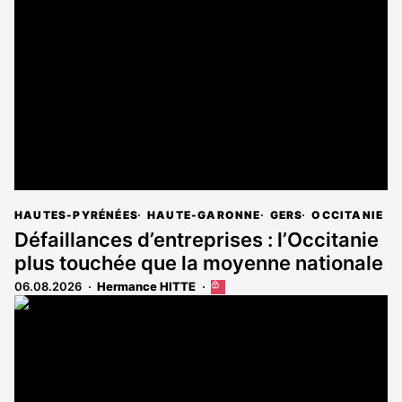
HAUTES-PYRÉNÉES
HAUTE-GARONNE
GERS
OCCITANIE
Défaillances d’entreprises : l’Occitanie
plus touchée que la moyenne nationale
06.08.2026
Hermance HITTE
Cet
article
est
réservé
aux
abonnés