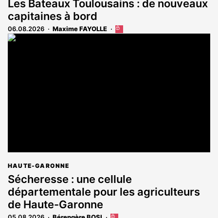
Les Bateaux Toulousains : de nouveaux
capitaines à bord
06.08.2026
Maxime FAYOLLE
Cet
article
est
réservé
aux
abonnés
HAUTE-GARONNE
Sécheresse : une cellule
départementale pour les agriculteurs
de Haute-Garonne
05.08.2026
Bérengère BOSI
Cet