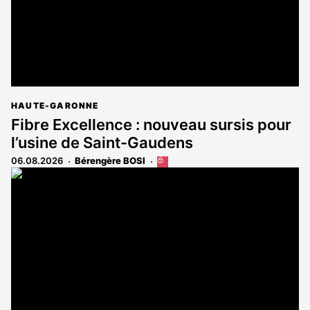
HAUTE-GARONNE
Fibre Excellence : nouveau sursis pour
l’usine de Saint-Gaudens
06.08.2026
Bérengère BOSI
Cet
article
est
réservé
aux
abonnés