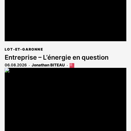
LOT-ET-GARONNE
Entreprise – L’énergie en question
06.08.2026
Jonathan BITEAU
Cet
article
est
réservé
aux
abonnés