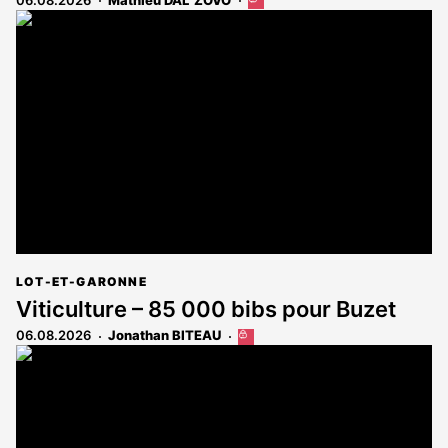
Cet
article
est
réservé
aux
abonnés
LOT-ET-GARONNE
Viticulture – 85 000 bibs pour Buzet
06.08.2026
Jonathan BITEAU
Cet
article
est
réservé
aux
abonnés