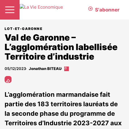
S'abonner
LOT-ET-GARONNE
Val de Garonne –
L’agglomération labellisée
Territoire d’industrie
05/12/2023
Jonathan BITEAU
Cet
article
est
réservé
aux
L’agglomération marmandaise fait
abonnés
partie des 183 territoires lauréats de
la seconde phase du programme de
Territoires d’Industrie 2023-2027 aux