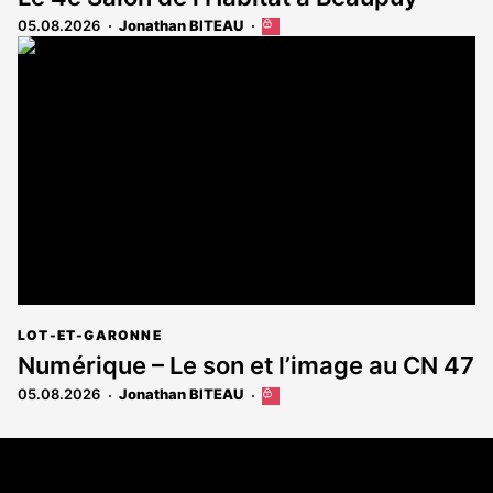
05.08.2026
Jonathan BITEAU
Cet
article
est
réservé
aux
abonnés
LOT-ET-GARONNE
Numérique – Le son et l’image au CN 47
05.08.2026
Jonathan BITEAU
Cet
article
est
Coordonnées
réservé
aux