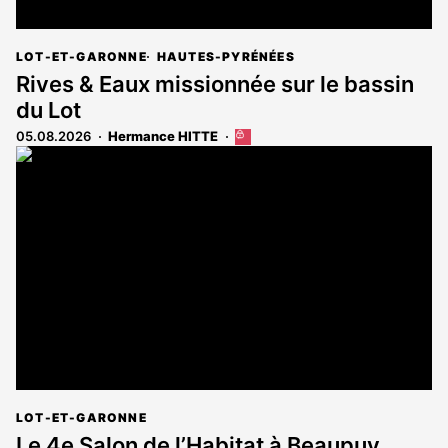
LOT-ET-GARONNE
HAUTES-PYRÉNÉES
Rives & Eaux missionnée sur le bassin
du Lot
05.08.2026
Hermance HITTE
Cet
article
est
réservé
aux
abonnés
LOT-ET-GARONNE
Le 4e Salon de l’Habitat à Beaupuy