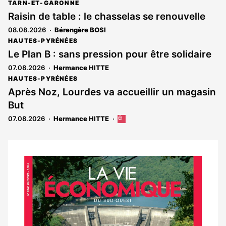
TARN-ET-GARONNE
Raisin de table : le chasselas se renouvelle
08.08.2026
Bérengère BOSI
HAUTES-PYRÉNÉES
Le Plan B : sans pression pour être solidaire
07.08.2026
Hermance HITTE
HAUTES-PYRÉNÉES
Après Noz, Lourdes va accueillir un magasin
But
07.08.2026
Hermance HITTE
Cet
article
est
réservé
aux
Notre
abonnés
dernier
magazine