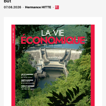
But
07.08.2026
Hermance HITTE
Cet
article
est
réservé
aux
Notre
abonnés
dernier
magazine