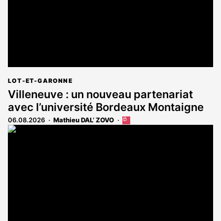
LOT-ET-GARONNE
Villeneuve : un nouveau partenariat
avec l’université Bordeaux Montaigne
06.08.2026
Mathieu DAL’ ZOVO
Cet
article
est
réservé
aux
abonnés