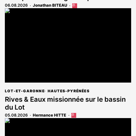
06.08.2026
Jonathan BITEAU
Cet
article
est
réservé
aux
abonnés
LOT-ET-GARONNE
HAUTES-PYRÉNÉES
Rives & Eaux missionnée sur le bassin
du Lot
05.08.2026
Hermance HITTE
Cet
article
est
réservé