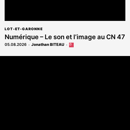
LOT-ET-GARONNE
Numérique – Le son et l’image au CN 47
05.08.2026
Jonathan BITEAU
Cet
article
est
Coordonnées
réservé
aux
108 rue Fondaudège - CS71900
abonnés
33081 Bordeaux Cedex
Tél. 05 56 81 17 32
A propos
Qui sommes-nous