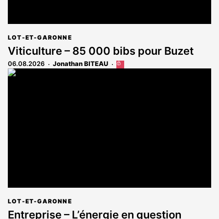
LOT-ET-GARONNE
Viticulture – 85 000 bibs pour Buzet
06.08.2026
Jonathan BITEAU
Cet
article
est
réservé
aux
abonnés
LOT-ET-GARONNE
Entreprise – L’énergie en question