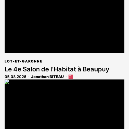
aux
abonnés
LOT-ET-GARONNE
Le 4e Salon de l’Habitat à Beaupuy
05.08.2026
Jonathan BITEAU
Cet
article
est
réservé
aux
abonnés