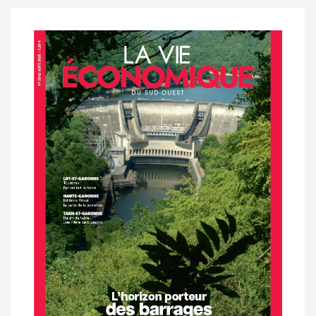
Notre
dernier
magazine