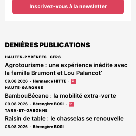
Inscrivez-vous à la newsletter
DENIÈRES PUBLICATIONS
HAUTES-PYRÉNÉES
GERS
Agrotourisme : une expérience inédite avec
la famille Brumont et Lou Palancot’
09.08.2026
Hermance HITTE
Cet
article
HAUTE-GARONNE
est
BambouBécane : la mobilité extra-verte
réservé
09.08.2026
Bérengère BOSI
Cet
aux
article
abonnés
TARN-ET-GARONNE
est
Raisin de table : le chasselas se renouvelle
réservé
08.08.2026
Bérengère BOSI
aux
abonnés