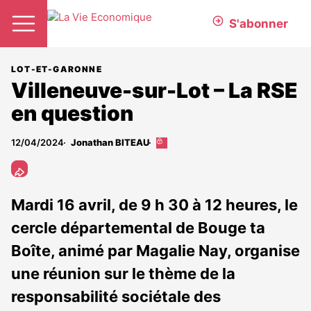
S'abonner
LOT-ET-GARONNE
Villeneuve-sur-Lot – La RSE
en question
12/04/2024
Jonathan BITEAU
Cet
article
est
réservé
aux
Mardi 16 avril, de 9 h 30 à 12 heures, le
abonnés
cercle départemental de Bouge ta
Boîte, animé par Magalie Nay, organise
une réunion sur le thème de la
responsabilité sociétale des