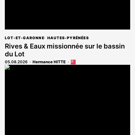
LOT-ET-GARONNE
HAUTES-PYRÉNÉES
Rives & Eaux missionnée sur le bassin
du Lot
05.08.2026
Hermance HITTE
Cet
article
est
réservé
aux
abonnés