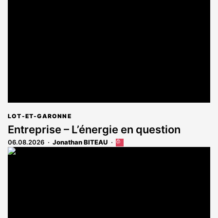
réservé
aux
abonnés
LOT-ET-GARONNE
Entreprise – L’énergie en question
06.08.2026
Jonathan BITEAU
Cet
article
est
réservé
aux
abonnés