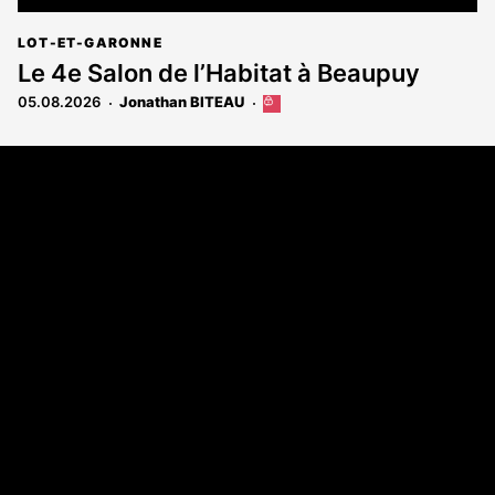
LOT-ET-GARONNE
Le 4e Salon de l’Habitat à Beaupuy
05.08.2026
Jonathan BITEAU
Cet
article
est
Coordonnées
réservé
aux
108 rue Fondaudège - CS71900
abonnés
33081 Bordeaux Cedex
Tél. 05 56 81 17 32
A propos
Qui sommes-nous
Contact
Annonces légales