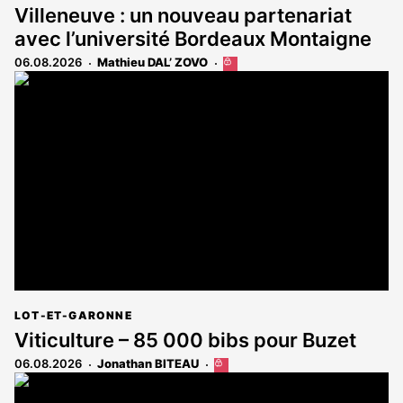
Villeneuve : un nouveau partenariat
avec l’université Bordeaux Montaigne
06.08.2026
Mathieu DAL’ ZOVO
Cet
article
est
réservé
aux
abonnés
LOT-ET-GARONNE
Viticulture – 85 000 bibs pour Buzet
06.08.2026
Jonathan BITEAU
Cet
article
est