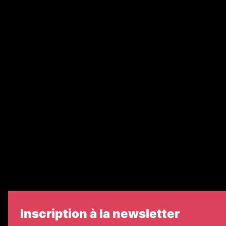
Abonnement
Nos magazines
Ventes aux enchères & opportunités
Recrutement
Nos partenaires
Legal Medias
Échos Judiciaires Girondins
7 Jours
Informateur Judiciaire
Les Annonces Landaises
Inscription à la newsletter