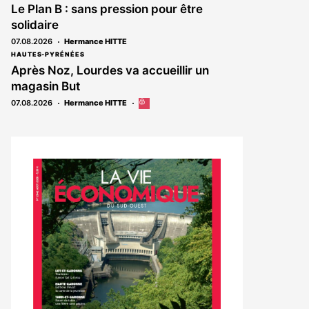
Le Plan B : sans pression pour être
solidaire
07.08.2026
Hermance HITTE
HAUTES-PYRÉNÉES
Après Noz, Lourdes va accueillir un
magasin But
07.08.2026
Hermance HITTE
Cet
article
est
réservé
aux
abonnés
Notre
dernier
magazine