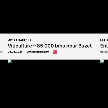
LOT-ET-GARONNE
LOT-
Viticulture – 85 000 bibs pour Buzet
Ent
e
06.08.2026
Jonathan BITEAU
Cet
06.08
article
est
réservé
aux
abonnés