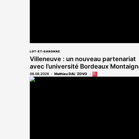
LOT-ET-GARONNE
Villeneuve : un nouveau partenariat
avec l’université Bordeaux Montaign
06.08.2026
Mathieu DAL’ ZOVO
Cet
article
est
réservé
aux
abonnés