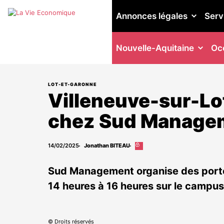
Annonces légales
Serv
Nouvelle-Aquitaine
Occ
LOT-ET-GARONNE
Villeneuve-sur-Lot
chez Sud Manage
14/02/2025
Jonathan BITEAU
Cet
article
est
Sud Management organise des portes
réservé
aux
14 heures à 16 heures sur le campus
abonnés
© Droits réservés