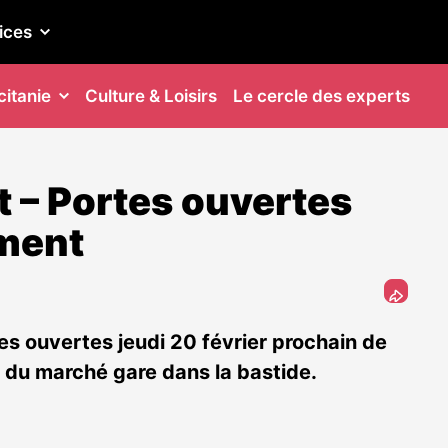
ices
itanie
Culture & Loisirs
Le cercle des experts
 – Portes ouvertes
ment
 ouvertes jeudi 20 février prochain de
 du marché gare dans la bastide.