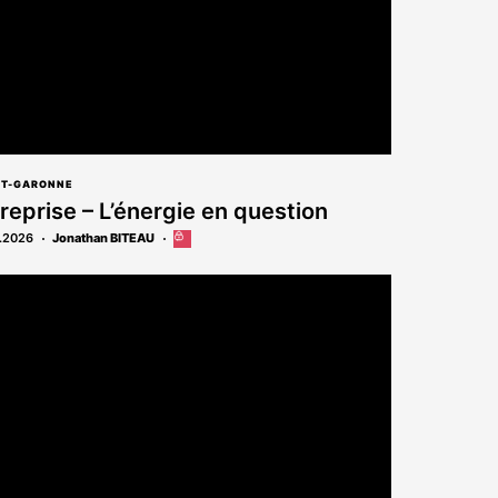
ET-GARONNE
reprise – L’énergie en question
.2026
Jonathan BITEAU
Cet
article
est
réservé
aux
abonnés