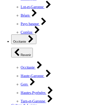
Lot-et-Garonne
Béarn
Pays basque
Corrèze
Occitanie
Revenir
Occitanie
Haute-Garonne
Gers
Hautes-Pyrénées
Tarn-et-Garonne