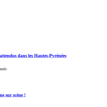
 attendus dans les Hautes-Pyrénées
onnés
e sur scène !