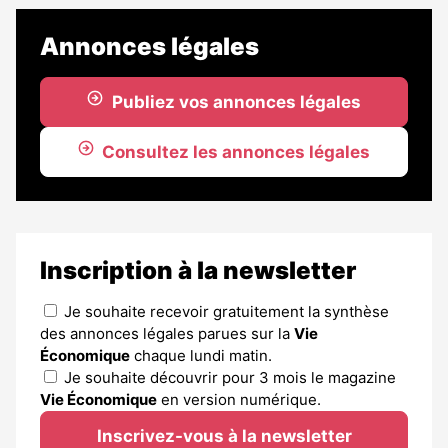
est
réservé
Annonces légales
aux
abonnés
Publiez vos annonces légales
Consultez les annonces légales
Inscription à la newsletter
Je souhaite recevoir gratuitement la synthèse
des annonces légales parues sur la
Vie
Économique
chaque lundi matin.
Je souhaite découvrir pour 3 mois le magazine
Vie Économique
en version numérique.
Inscrivez-vous à la newsletter