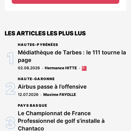
LES ARTICLES LES PLUS LUS
HAUTES-PYRÉNÉES
Médiathèque de Tarbes : le 111 tourne la
page
02.08.2026
Hermance HITTE
Cet
article
HAUTE-GARONNE
est
réservé
Airbus passe à l’offensive
aux
12.07.2026
Maxime FAYOLLE
abonnés
PAYS BASQUE
Le Championnat de France
Professionnel de golf s’installe à
Chantaco