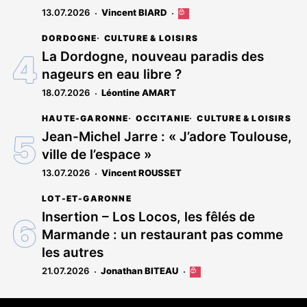
13.07.2026
Vincent BIARD
Cet
article
DORDOGNE
CULTURE & LOISIRS
est
réservé
La Dordogne, nouveau paradis des
aux
nageurs en eau libre ?
abonnés
18.07.2026
Léontine AMART
HAUTE-GARONNE
OCCITANIE
CULTURE & LOISIRS
Jean-Michel Jarre : « J’adore Toulouse,
ville de l’espace »
13.07.2026
Vincent ROUSSET
LOT-ET-GARONNE
Insertion – Los Locos, les fêlés de
Marmande : un restaurant pas comme
les autres
21.07.2026
Jonathan BITEAU
Cet
article
est