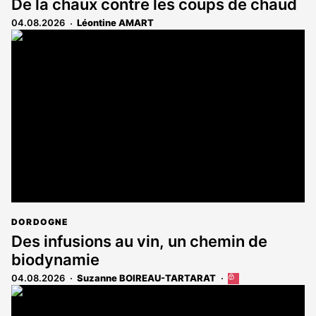
De la chaux contre les coups de chaud
04.08.2026
Léontine AMART
DORDOGNE
Des infusions au vin, un chemin de
biodynamie
04.08.2026
Suzanne BOIREAU-TARTARAT
Cet
article
est