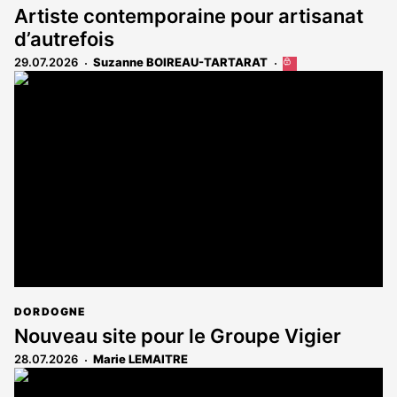
Artiste contemporaine pour artisanat
d’autrefois
29.07.2026
Suzanne BOIREAU-TARTARAT
Cet
article
est
réservé
aux
abonnés
DORDOGNE
Nouveau site pour le Groupe Vigier
28.07.2026
Marie LEMAITRE