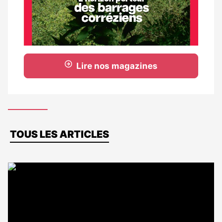
Lire nos magazines
Dernières
TOUS LES ARTICLES
actus