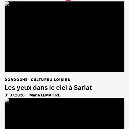
article
est
réservé
aux
abonnés
DORDOGNE
CULTURE & LOISIRS
Les yeux dans le ciel à Sarlat
31.07.2026
Marie LEMAITRE