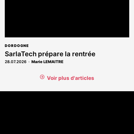
DORDOGNE
SarlaTech prépare la rentrée
28.07.2026
Marie LEMAITRE
Voir plus d'articles
Coordonnées
108 rue Fondaudège - CS71900
33081 Bordeaux Cedex
Tél. 05 56 81 17 32