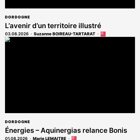
DORDOGNE
L’avenir d’un territoire illustré
03.08.2026
Suzanne BOIREAU-TARTARAT
Cet
article
est
réservé
aux
abonnés
DORDOGNE
Énergies – Aquinergias relance Bonis
01.08.2026
Marie LEMAITRE
Cet