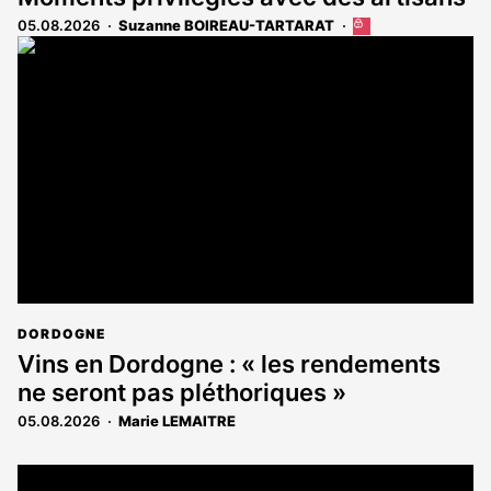
05.08.2026
Suzanne BOIREAU-TARTARAT
Cet
article
est
réservé
aux
abonnés
DORDOGNE
Vins en Dordogne : « les rendements
ne seront pas pléthoriques »
05.08.2026
Marie LEMAITRE