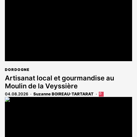
réservé
aux
abonnés
DORDOGNE
Artisanat local et gourmandise au
Moulin de la Veyssière
04.08.2026
Suzanne BOIREAU-TARTARAT
Cet
article
est
réservé
aux
abonnés