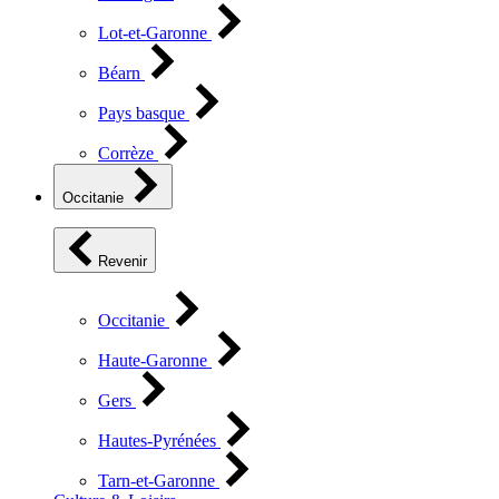
Lot-et-Garonne
Béarn
Pays basque
Corrèze
Occitanie
Revenir
Occitanie
Haute-Garonne
Gers
Hautes-Pyrénées
Tarn-et-Garonne