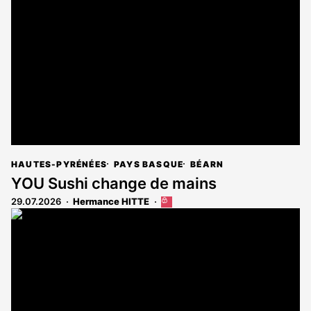
réservé
aux
abonnés
HAUTES-PYRÉNÉES
PAYS BASQUE
BÉARN
YOU Sushi change de mains
29.07.2026
Hermance HITTE
Cet
article
est
réservé
aux
abonnés