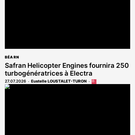
BÉARN
Safran Helicopter Engines fournira 250
turbogénératrices à Electra
27.07.2026
Eustelle LOUSTALET-TURON
Cet
article
est
réservé
aux
abonnés