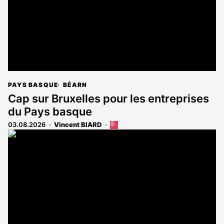
PAYS BASQUE
BÉARN
Cap sur Bruxelles pour les entreprises
du Pays basque
03.08.2026
Vincent BIARD
Cet
article
est
réservé
aux
abonnés