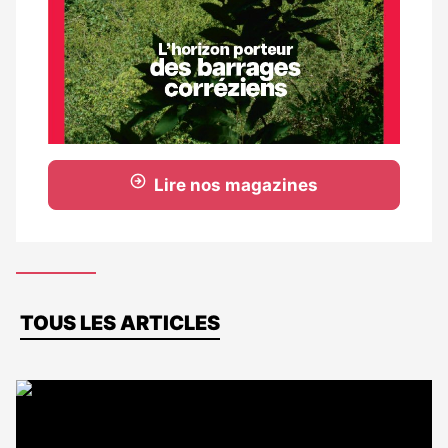
Lire nos magazines
Dernières
TOUS LES ARTICLES
actus