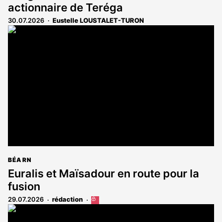
actionnaire de Teréga
30.07.2026
Eustelle LOUSTALET-TURON
BÉARN
Euralis et Maïsadour en route pour la
fusion
29.07.2026
rédaction
Cet
article
est