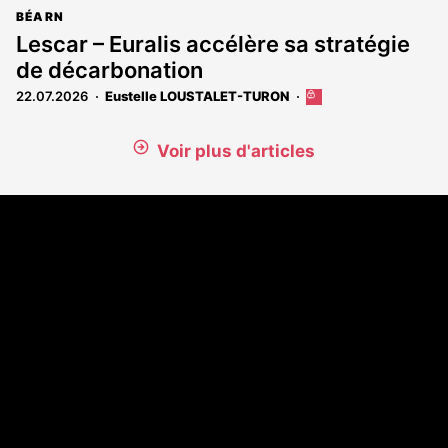
BÉARN
Lescar – Euralis accélère sa stratégie
de décarbonation
22.07.2026
Eustelle LOUSTALET-TURON
Cet
article
est
Voir plus d'articles
réservé
aux
abonnés
Coordonnées
108 rue Fondaudège - CS71900
33081 Bordeaux Cedex
Tél. 05 56 81 17 32
A propos
Qui sommes-nous