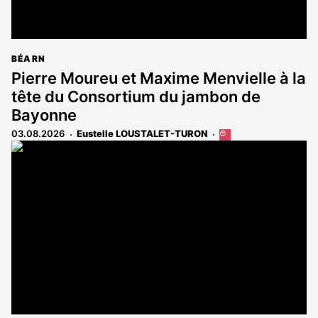
BÉARN
Pierre Moureu et Maxime Menvielle à la
tête du Consortium du jambon de
Bayonne
03.08.2026
Eustelle LOUSTALET-TURON
Cet
article
est
réservé
aux
abonnés