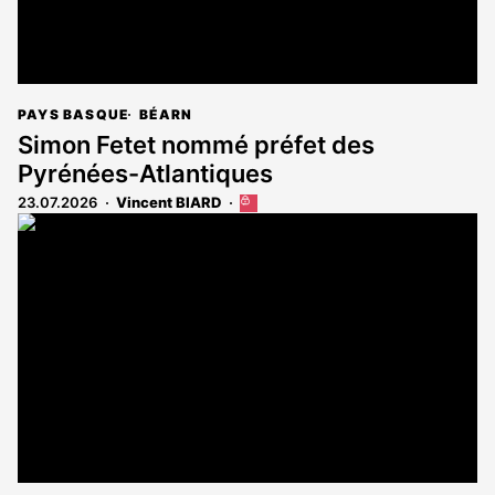
PAYS BASQUE
BÉARN
Simon Fetet nommé préfet des
Pyrénées-Atlantiques
23.07.2026
Vincent BIARD
Cet
article
est
réservé
aux
abonnés