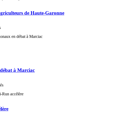
 agriculteurs de Haute-Garonne
s
n débat à Marciac
nés
élère