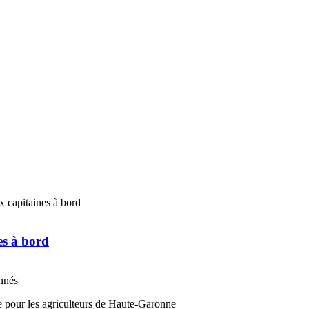
es à bord
onnés