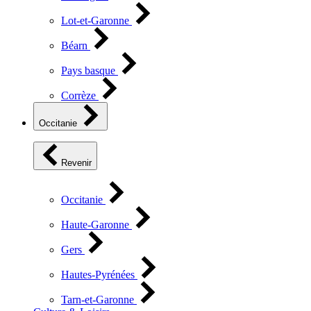
Lot-et-Garonne
Béarn
Pays basque
Corrèze
Occitanie
Revenir
Occitanie
Haute-Garonne
Gers
Hautes-Pyrénées
Tarn-et-Garonne