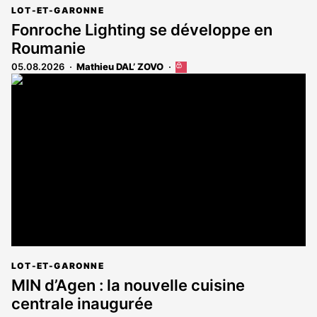
LOT-ET-GARONNE
Fonroche Lighting se développe en
Roumanie
05.08.2026
Mathieu DAL’ ZOVO
Cet
article
est
réservé
aux
abonnés
LOT-ET-GARONNE
MIN d’Agen : la nouvelle cuisine
centrale inaugurée