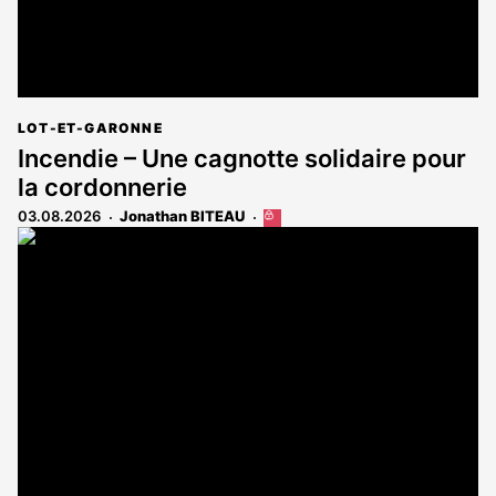
LOT-ET-GARONNE
Incendie – Une cagnotte solidaire pour
la cordonnerie
03.08.2026
Jonathan BITEAU
Cet
article
est
réservé
aux
abonnés