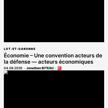
abonnés
LOT-ET-GARONNE
Économie – Une convention acteurs de
la défense — acteurs économiques
04.08.2026
Jonathan BITEAU
Cet
article
est
réservé
aux
abonnés