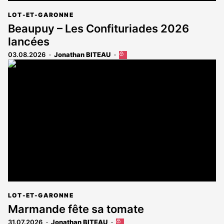
LOT-ET-GARONNE
Beaupuy – Les Confituriades 2026
lancées
03.08.2026
Jonathan BITEAU
Cet
article
est
réservé
aux
abonnés
LOT-ET-GARONNE
Marmande fête sa tomate
31.07.2026
Jonathan BITEAU
Cet