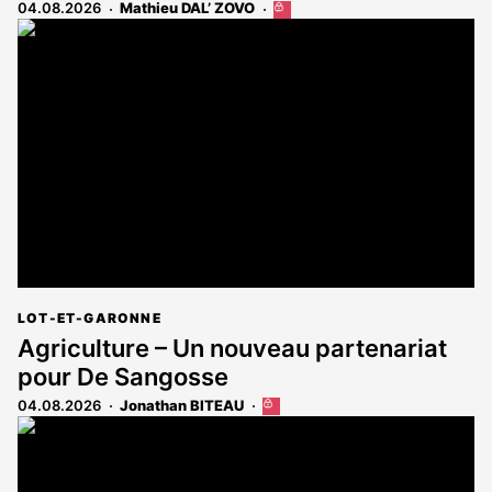
04.08.2026
Mathieu DAL’ ZOVO
Cet
article
est
réservé
aux
abonnés
LOT-ET-GARONNE
Agriculture – Un nouveau partenariat
pour De Sangosse
04.08.2026
Jonathan BITEAU
Cet
article
est
réservé
aux