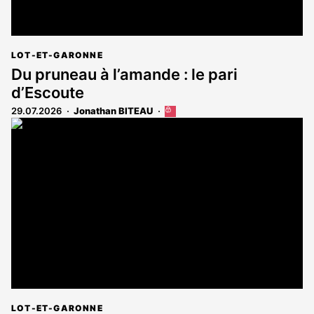
LOT-ET-GARONNE
Du pruneau à l’amande : le pari
d’Escoute
29.07.2026
Jonathan BITEAU
Cet
article
est
réservé
aux
abonnés
LOT-ET-GARONNE