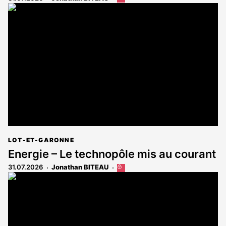
article
est
réservé
aux
abonnés
LOT-ET-GARONNE
Energie – Le technopôle mis au courant
31.07.2026
Jonathan BITEAU
Cet
article
est
réservé
aux
abonnés