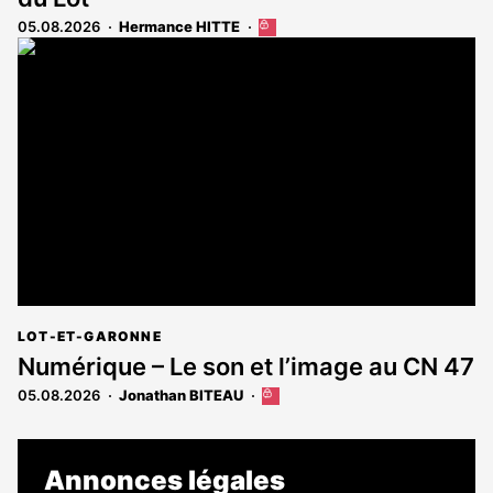
05.08.2026
Hermance HITTE
Cet
article
est
réservé
aux
abonnés
LOT-ET-GARONNE
Numérique – Le son et l’image au CN 47
05.08.2026
Jonathan BITEAU
Cet
article
est
réservé
Annonces légales
aux