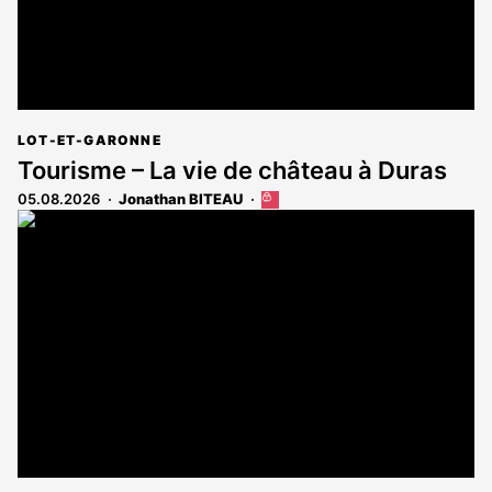
LOT-ET-GARONNE
Tourisme – La vie de château à Duras
05.08.2026
Jonathan BITEAU
Cet
article
est
réservé
aux
abonnés