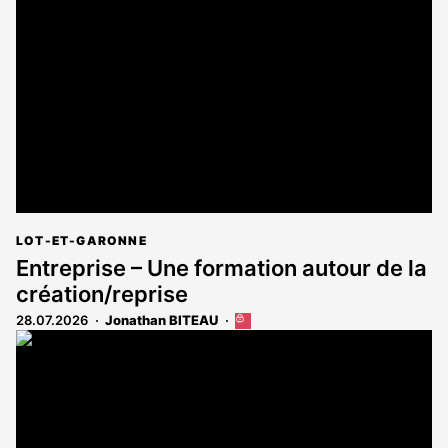
LOT-ET-GARONNE
Entreprise – Une formation autour de la
création/reprise
28.07.2026
Jonathan BITEAU
Cet
article
est
réservé
aux
abonnés