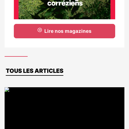
Lire nos magazines
Dernières
TOUS LES ARTICLES
actus