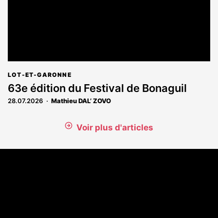
LOT-ET-GARONNE
63e édition du Festival de Bonaguil
28.07.2026
Mathieu DAL’ ZOVO
Voir plus d'articles
Coordonnées
108 rue Fondaudège - CS71900
33081 Bordeaux Cedex
Tél. 05 56 81 17 32