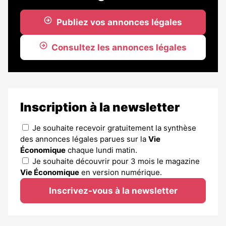
abonnés
Publiez vos annonces légales
Consultez les annonces légales
Inscription à la newsletter
Je souhaite recevoir gratuitement la synthèse
des annonces légales parues sur la
Vie
Économique
chaque lundi matin.
Je souhaite découvrir pour 3 mois le magazine
Vie Économique
en version numérique.
Inscrivez-vous à la newsletter