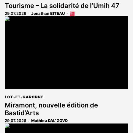
Tourisme – La solidarité de l’Umih 47
29.07.2026
Jonathan BITEAU
Cet
article
est
réservé
aux
abonnés
LOT-ET-GARONNE
Miramont, nouvelle édition de
Bastid’Arts
29.07.2026
Mathieu DAL’ ZOVO