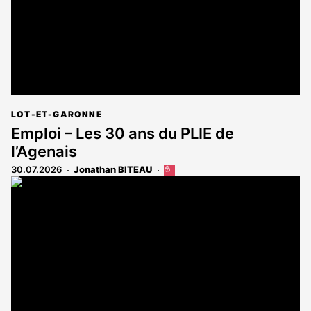
LOT-ET-GARONNE
Emploi – Les 30 ans du PLIE de
l’Agenais
30.07.2026
Jonathan BITEAU
Cet
article
est
réservé
aux
abonnés