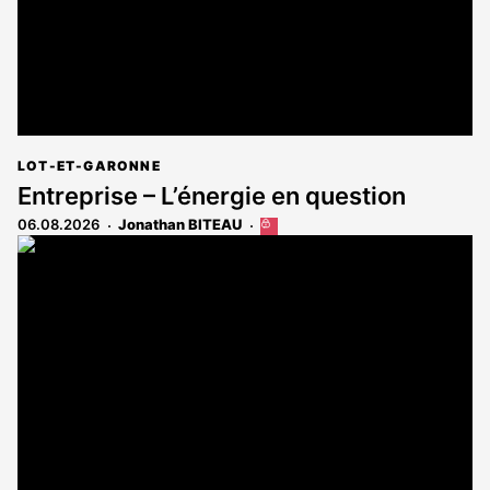
LOT-ET-GARONNE
Entreprise – L’énergie en question
06.08.2026
Jonathan BITEAU
Cet
article
est
réservé
aux
abonnés