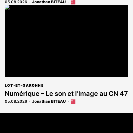
05.08.2026
Jonathan BITEAU
Cet
article
est
réservé
aux
abonnés
LOT-ET-GARONNE
Numérique – Le son et l’image au CN 47
05.08.2026
Jonathan BITEAU
Cet
article
est
Coordonnées
réservé
aux
108 rue Fondaudège - CS71900
abonnés