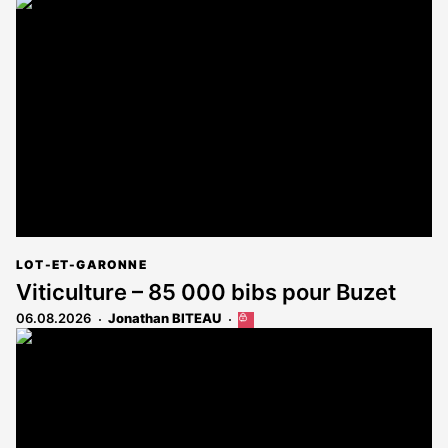
article
est
réservé
aux
abonnés
LOT-ET-GARONNE
Viticulture – 85 000 bibs pour Buzet
06.08.2026
Jonathan BITEAU
Cet
article
est
réservé
aux
abonnés