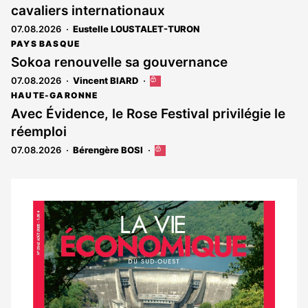
cavaliers internationaux
07.08.2026
Eustelle LOUSTALET-TURON
PAYS BASQUE
Sokoa renouvelle sa gouvernance
07.08.2026
Vincent BIARD
Cet
article
HAUTE-GARONNE
est
Avec Évidence, le Rose Festival privilégie le
réservé
réemploi
aux
abonnés
07.08.2026
Bérengère BOSI
Cet
article
est
réservé
aux
Notre
abonnés
dernier
magazine