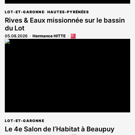
LOT-ET-GARONNE
HAUTES-PYRÉNÉES
Rives & Eaux missionnée sur le bassin
du Lot
05.08.2026
Hermance HITTE
Cet
article
est
réservé
aux
abonnés
LOT-ET-GARONNE
Le 4e Salon de l’Habitat à Beaupuy