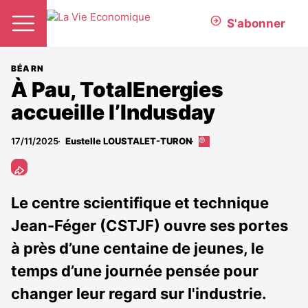
S'abonner
BÉARN
À Pau, TotalEnergies
accueille l’Indusday
17/11/2025
Eustelle LOUSTALET-TURON
Cet
article
est
réservé
aux
Le centre scientifique et technique
abonnés
Jean-Féger (CSTJF) ouvre ses portes
à près d’une centaine de jeunes, le
temps d’une journée pensée pour
changer leur regard sur l'industrie.