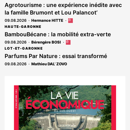
Agrotourisme : une expérience inédite avec
la famille Brumont et Lou Palancot’
09.08.2026
Hermance HITTE
Cet
article
HAUTE-GARONNE
est
BambouBécane : la mobilité extra-verte
réservé
09.08.2026
Bérengère BOSI
Cet
aux
article
abonnés
LOT-ET-GARONNE
est
Parfums Par Nature : essai transformé
réservé
09.08.2026
Mathieu DAL’ ZOVO
aux
abonnés
Notre
dernier
magazine