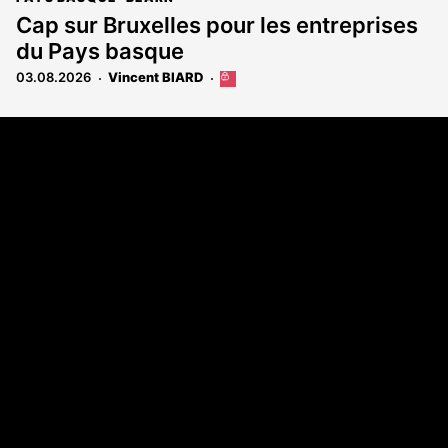
Cap sur Bruxelles pour les entreprises
du Pays basque
03.08.2026
Vincent BIARD
Cet
article
est
Coordonnées
réservé
aux
108 rue Fondaudège - CS71900
abonnés
33081 Bordeaux Cedex
Tél. 05 56 81 17 32
A propos
Qui sommes-nous
Contact
Annonces légales