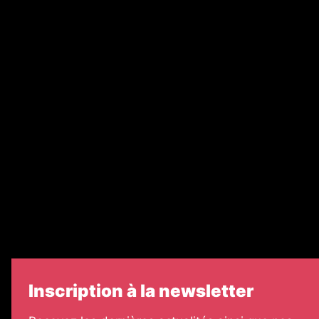
Abonnement
Nos magazines
Ventes aux enchères & opportunités
Recrutement
Nos partenaires
Legal Medias
Échos Judiciaires Girondins
7 Jours
Informateur Judiciaire
Les Annonces Landaises
Inscription à la newsletter