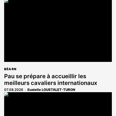
article
est
réservé
aux
abonnés
BÉARN
Pau se prépare à accueillir les
meilleurs cavaliers internationaux
07.08.2026
Eustelle LOUSTALET-TURON