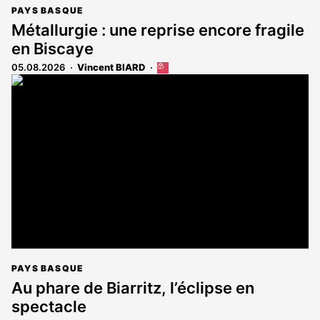
PAYS BASQUE
Métallurgie : une reprise encore fragile
en Biscaye
05.08.2026
Vincent BIARD
Cet
article
est
réservé
aux
abonnés
PAYS BASQUE
Au phare de Biarritz, l’éclipse en
spectacle