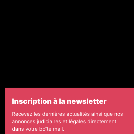
Ventes aux enchères & opportunités
Recrutement
Nos partenaires
Legal Medias
Échos Judiciaires Girondins
7 Jours
Informateur Judiciaire
Les Annonces Landaises
Inscription à la newsletter
Recevez les dernières actualités ainsi que nos
annonces judiciaires et légales directement
dans votre boîte mail.