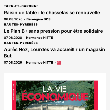
TARN-ET-GARONNE
Raisin de table : le chasselas se renouvelle
08.08.2026
Bérengère BOSI
HAUTES-PYRÉNÉES
Le Plan B : sans pression pour être solidaire
07.08.2026
Hermance HITTE
HAUTES-PYRÉNÉES
Après Noz, Lourdes va accueillir un magasin
But
07.08.2026
Hermance HITTE
Cet
article
est
réservé
aux
Notre
abonnés
dernier
magazine