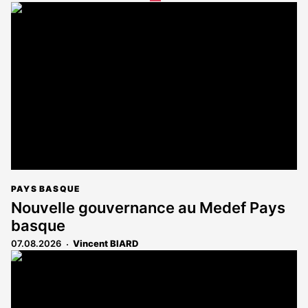
article
est
réservé
aux
abonnés
PAYS BASQUE
Nouvelle gouvernance au Medef Pays
basque
07.08.2026
Vincent BIARD