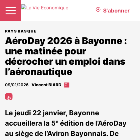
S'abonner
PAYS BASQUE
AéroDay 2026 à Bayonne :
une matinée pour
décrocher un emploi dans
l’aéronautique
09/01/2026
Vincent BIARD
Cet
article
est
réservé
aux
Le jeudi 22 janvier, Bayonne
abonnés
accueillera la 5ᵉ édition de l’AéroDay
au siège de l’Aviron Bayonnais. De