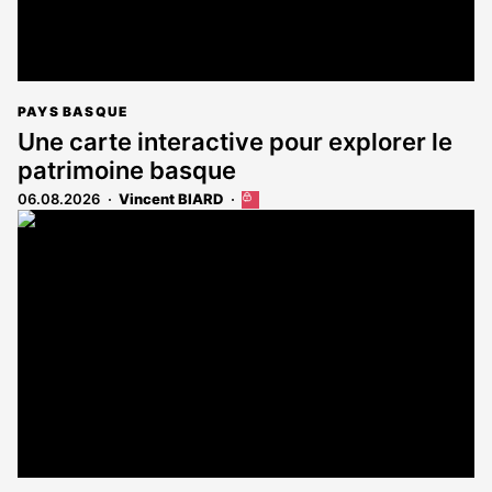
PAYS BASQUE
Une carte interactive pour explorer le
patrimoine basque
06.08.2026
Vincent BIARD
Cet
article
est
réservé
aux
abonnés