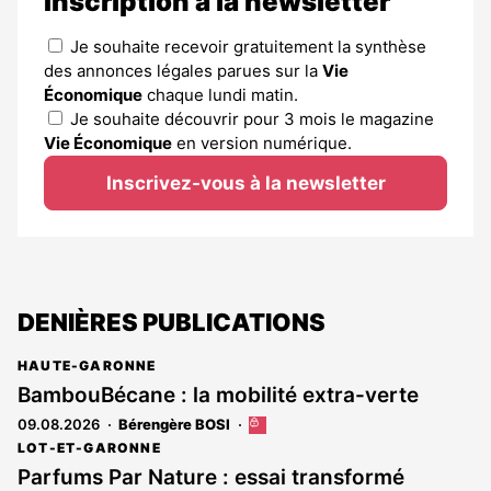
Inscription à la newsletter
Je souhaite recevoir gratuitement la synthèse
des annonces légales parues sur la
Vie
Économique
chaque lundi matin.
Je souhaite découvrir pour 3 mois le magazine
Vie Économique
en version numérique.
Inscrivez-vous à la newsletter
DENIÈRES PUBLICATIONS
HAUTE-GARONNE
BambouBécane : la mobilité extra-verte
09.08.2026
Bérengère BOSI
Cet
article
LOT-ET-GARONNE
est
Parfums Par Nature : essai transformé
réservé