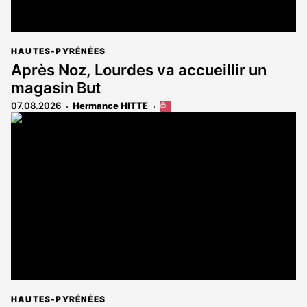
HAUTES-PYRÉNÉES
Après Noz, Lourdes va accueillir un
magasin But
07.08.2026
Hermance HITTE
Cet
article
est
réservé
aux
abonnés
HAUTES-PYRÉNÉES