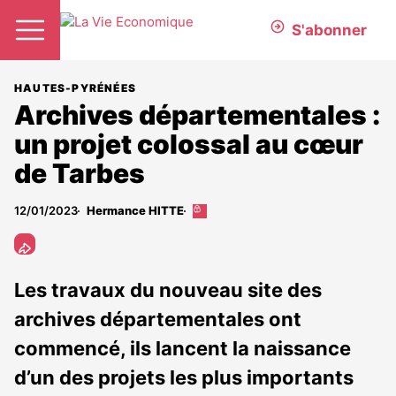
S'abonner
HAUTES-PYRÉNÉES
Archives départementales :
un projet colossal au cœur
de Tarbes
12/01/2023
Hermance HITTE
Cet
article
est
réservé
aux
Les travaux du nouveau site des
abonnés
archives départementales ont
commencé, ils lancent la naissance
d’un des projets les plus importants