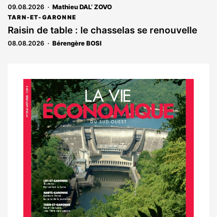
09.08.2026
Mathieu DAL’ ZOVO
aux
abonnés
TARN-ET-GARONNE
Raisin de table : le chasselas se renouvelle
08.08.2026
Bérengère BOSI
Notre
dernier
magazine