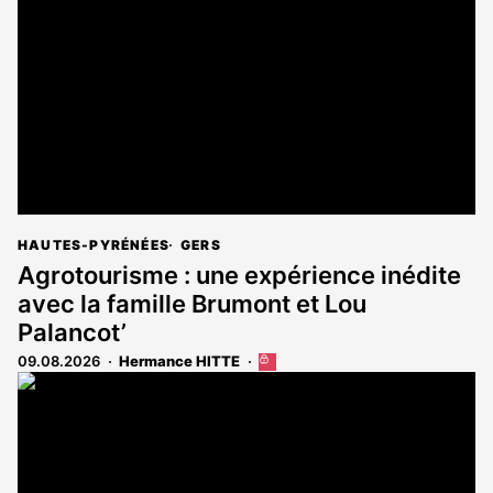
HAUTES-PYRÉNÉES
GERS
Agrotourisme : une expérience inédite
avec la famille Brumont et Lou
Palancot’
09.08.2026
Hermance HITTE
Cet
article
est
réservé
aux
abonnés