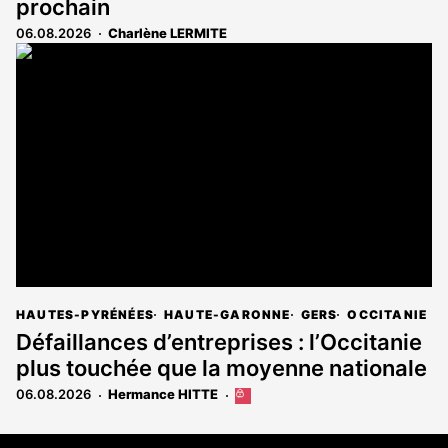
prochain
06.08.2026
Charlène LERMITE
HAUTES-PYRÉNÉES
HAUTE-GARONNE
GERS
OCCITANIE
Défaillances d’entreprises : l’Occitanie
plus touchée que la moyenne nationale
06.08.2026
Hermance HITTE
Cet
article
est
Coordonnées