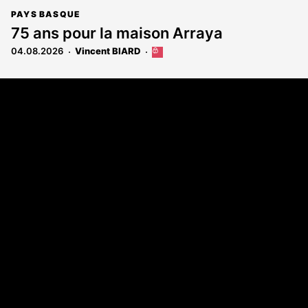
PAYS BASQUE
75 ans pour la maison Arraya
04.08.2026
Vincent BIARD
Cet
article
est
Coordonnées
réservé
aux
108 rue Fondaudège - CS71900
abonnés
33081 Bordeaux Cedex
Tél. 05 56 81 17 32
A propos
Qui sommes-nous
Contact
Annonces légales