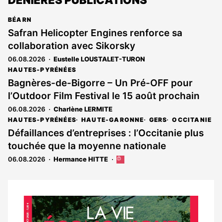
DENIÈRES PUBLICATIONS
BÉARN
Safran Helicopter Engines renforce sa
collaboration avec Sikorsky
06.08.2026
Eustelle LOUSTALET-TURON
HAUTES-PYRÉNÉES
Bagnères-de-Bigorre – Un Pré-OFF pour
l’Outdoor Film Festival le 15 août prochain
06.08.2026
Charlène LERMITE
HAUTES-PYRÉNÉES
HAUTE-GARONNE
GERS
OCCITANIE
Défaillances d’entreprises : l’Occitanie plus
touchée que la moyenne nationale
06.08.2026
Hermance HITTE
Cet
article
est
réservé
aux
Notre
abonnés
dernier