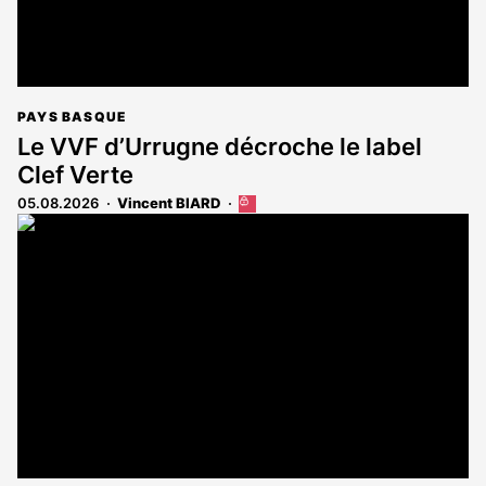
PAYS BASQUE
Le VVF d’Urrugne décroche le label
Clef Verte
05.08.2026
Vincent BIARD
Cet
article
est
réservé
aux
abonnés