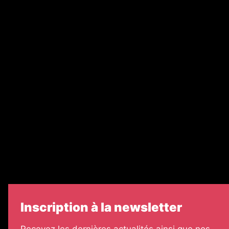
Abonnement
Nos magazines
Ventes aux enchères & opportunités
Recrutement
Nos partenaires
Legal Medias
Échos Judiciaires Girondins
7 Jours
Informateur Judiciaire
Les Annonces Landaises
Inscription à la newsletter