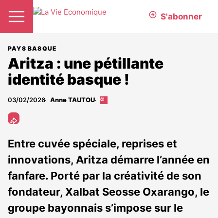
S'abonner
PAYS BASQUE
Aritza : une pétillante
identité basque !
03/02/2026
Anne TAUTOU
Cet
article
est
réservé
aux
Entre cuvée spéciale, reprises et
abonnés
innovations, Aritza démarre l’année en
fanfare. Porté par la créativité de son
fondateur, Xalbat Seosse Oxarango, le
groupe bayonnais s’impose sur le