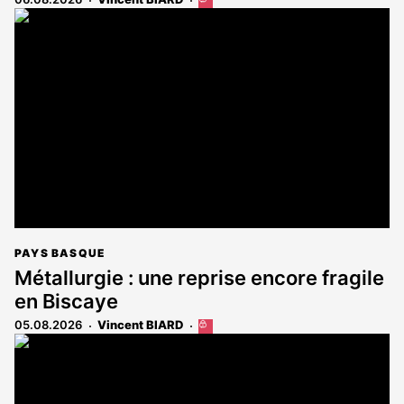
Cet
article
est
réservé
aux
abonnés
PAYS BASQUE
Métallurgie : une reprise encore fragile
en Biscaye
05.08.2026
Vincent BIARD
Cet
article
est
réservé
aux