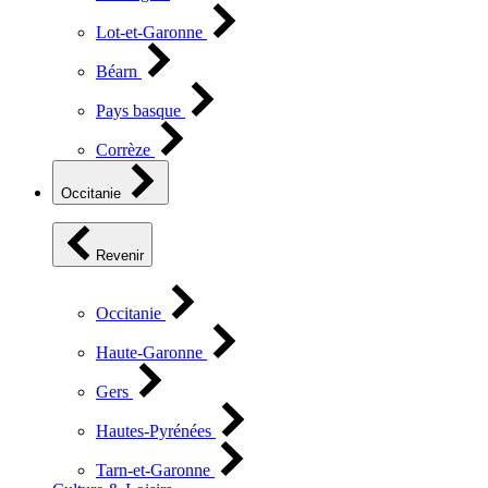
Lot-et-Garonne
Béarn
Pays basque
Corrèze
Occitanie
Revenir
Occitanie
Haute-Garonne
Gers
Hautes-Pyrénées
Tarn-et-Garonne