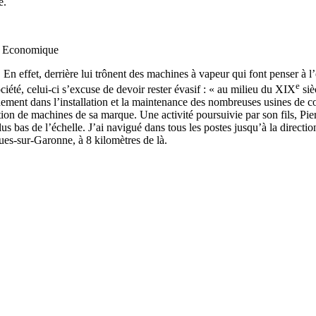
e.
ie Economique
 effet, derrière lui trônent des machines à vapeur qui font penser à l’
e
iété, celui-ci s’excuse de devoir rester évasif : « au milieu du XIX
siè
pidement dans l’installation et la maintenance des nombreuses usines de
cation de machines de sa marque. Une activité poursuivie par son fils, Pie
 bas de l’échelle. J’ai navigué dans tous les postes jusqu’à la direction
ques-sur-Garonne, à 8 kilomètres de là.