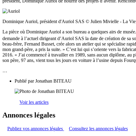
président, Dominique Auriol de nourrir des projets d’avenir. Rencontr
Dominique Auriol, président d'Auriol SAS © Julien Mivielle - La V
La pièce où Dominique Auriol a son bureau a quelques airs de musée. En
demande à l’actuel dirigeant d’Auriol SAS la date de création de sa soc
beau-frère, Fernand Busset, crée alors un atelier qui se spécialise ra
mon grand-père, a pris la suite. » C’est lui qui s’oriente vers la fabri
2016. « J’ai commencé à travailler en 1989, sans aucun diplôme, au plus
son père, 97 ans, vient tous les jours en voiture à l’usine depuis Four
…
Publié par
Jonathan BITEAU
Voir les articles
Annonces légales
Publiez vos annonces légales
Consultez les annonces légales