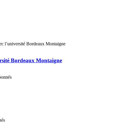
ersité Bordeaux Montaigne
abonnés
nés