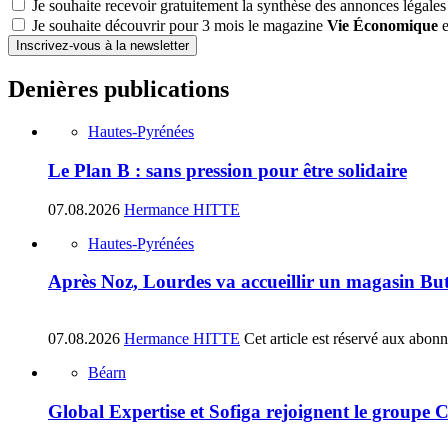
Je souhaite recevoir gratuitement la synthèse des annonces légales
Je souhaite découvrir pour 3 mois le magazine
Vie Économique
e
Inscrivez-vous à la newsletter
Denières publications
Hautes-Pyrénées
Le Plan B : sans pression pour être solidaire
07.08.2026
Hermance HITTE
Hautes-Pyrénées
Après Noz, Lourdes va accueillir un magasin Bu
07.08.2026
Hermance HITTE
Cet article est réservé aux abon
Béarn
Global Expertise et Sofiga rejoignent le groupe 