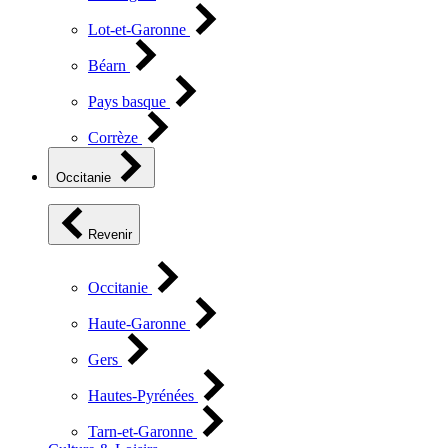
Lot-et-Garonne
Béarn
Pays basque
Corrèze
Occitanie
Revenir
Occitanie
Haute-Garonne
Gers
Hautes-Pyrénées
Tarn-et-Garonne