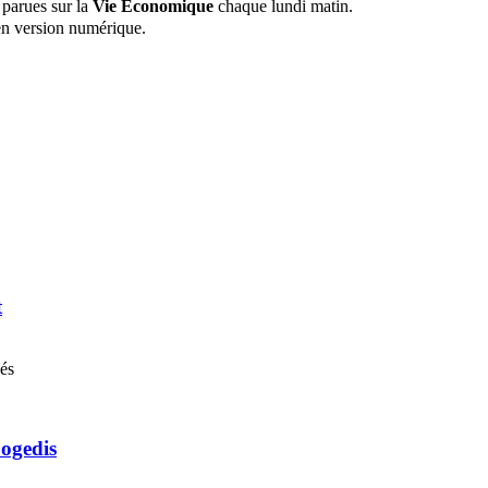
 parues sur la
Vie Économique
chaque lundi matin.
n version numérique.
t
nés
Cogedis