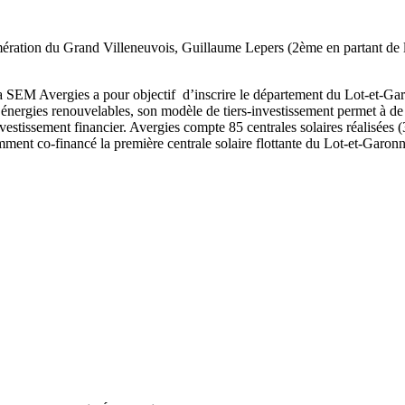
ration du Grand Villeneuvois, Guillaume Lepers (2ème en partant de la
a SEM Avergies a pour objectif d’inscrire le département du Lot-et-Garon
’énergies renouvelables, son modèle de tiers-investissement permet à de
’investissement financier. Avergies compte 85 centrales solaires réalis
mment co-financé la première centrale solaire flottante du Lot-et-Garon