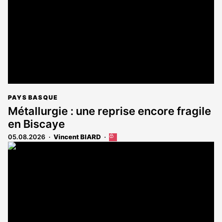
abonnés
PAYS BASQUE
Métallurgie : une reprise encore fragile
en Biscaye
05.08.2026
Vincent BIARD
Cet
article
est
réservé
aux
abonnés