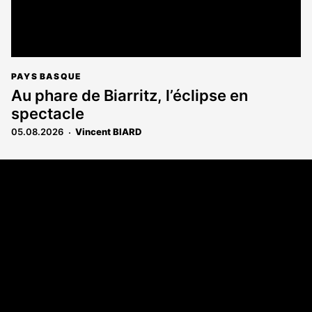
PAYS BASQUE
Au phare de Biarritz, l’éclipse en
spectacle
05.08.2026
Vincent BIARD
Coordonnées
108 rue Fondaudège - CS71900
33081 Bordeaux Cedex
Tél. 05 56 81 17 32
A propos