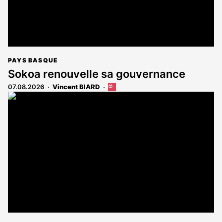
PAYS BASQUE
Sokoa renouvelle sa gouvernance
07.08.2026
Vincent BIARD
Cet
article
est
réservé
aux
abonnés