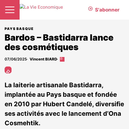
S'abonner
PAYS BASQUE
Bardos – Bastidarra lance
des cosmétiques
07/06/2025
Vincent BIARD
Cet
article
est
réservé
aux
La laiterie artisanale Bastidarra,
abonnés
implantée au Pays basque et fondée
en 2010 par Hubert Candelé, diversifie
ses activités avec le lancement d’Ona
Cosmehtik.