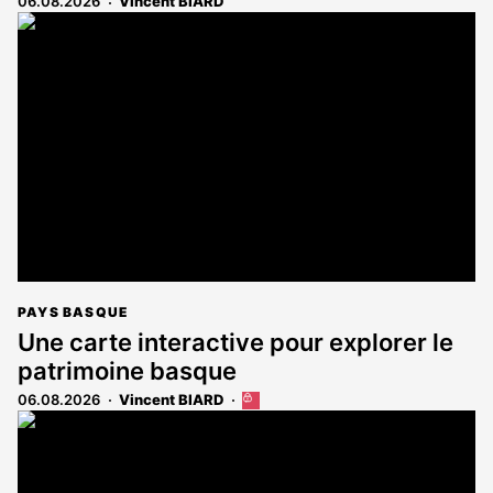
06.08.2026
Vincent BIARD
PAYS BASQUE
Une carte interactive pour explorer le
patrimoine basque
06.08.2026
Vincent BIARD
Cet
article
est
réservé
aux