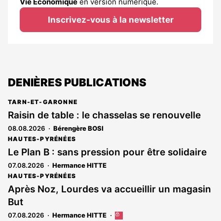
Vie Économique
en version numérique.
Inscrivez-vous à la newsletter
DENIÈRES PUBLICATIONS
TARN-ET-GARONNE
Raisin de table : le chasselas se renouvelle
08.08.2026
Bérengère BOSI
HAUTES-PYRÉNÉES
Le Plan B : sans pression pour être solidaire
07.08.2026
Hermance HITTE
HAUTES-PYRÉNÉES
Après Noz, Lourdes va accueillir un magasin
But
07.08.2026
Hermance HITTE
Cet