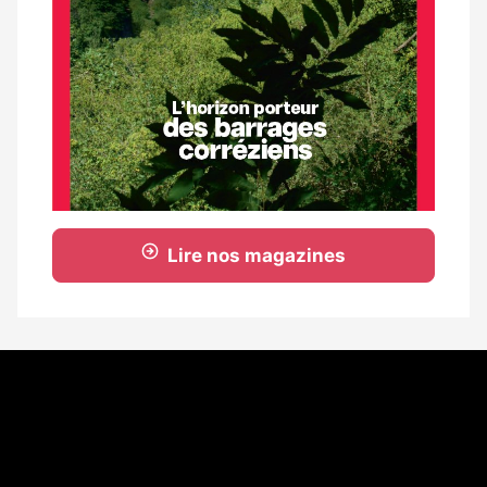
Lire nos magazines
Coordonnées
108 rue Fondaudège - CS71900
33081 Bordeaux Cedex
Tél. 05 56 81 17 32