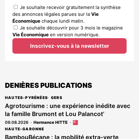
Je souhaite recevoir gratuitement la synthèse
des annonces légales parues sur la
Vie
Économique
chaque lundi matin.
Je souhaite découvrir pour 3 mois le magazine
Vie Économique
en version numérique.
Inscrivez-vous à la newsletter
DENIÈRES PUBLICATIONS
HAUTES-PYRÉNÉES
GERS
Agrotourisme : une expérience inédite avec
la famille Brumont et Lou Palancot’
09.08.2026
Hermance HITTE
Cet
article
HAUTE-GARONNE
est
BambouBécane : la mobilité extra-verte