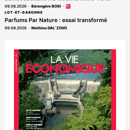
réservé
09.08.2026
Bérengère BOSI
Cet
aux
article
abonnés
LOT-ET-GARONNE
est
Parfums Par Nature : essai transformé
réservé
09.08.2026
Mathieu DAL’ ZOVO
aux
abonnés
Notre
dernier
magazine