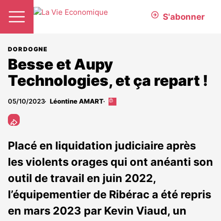
S'abonner
DORDOGNE
Besse et Aupy
Technologies, et ça repart !
05/10/2023
Léontine AMART
Cet
article
est
réservé
aux
Placé en liquidation judiciaire après
abonnés
les violents orages qui ont anéanti son
outil de travail en juin 2022,
l’équipementier de Ribérac a été repris
en mars 2023 par Kevin Viaud, un