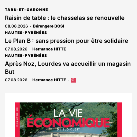
TARN-ET-GARONNE
Raisin de table : le chasselas se renouvelle
08.08.2026
Bérengère BOSI
HAUTES-PYRÉNÉES
Le Plan B : sans pression pour être solidaire
07.08.2026
Hermance HITTE
HAUTES-PYRÉNÉES
Après Noz, Lourdes va accueillir un magasin
But
07.08.2026
Hermance HITTE
Cet
article
est
réservé
aux
Notre
abonnés
dernier
magazine