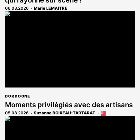
06.08.2026
Marie LEMAITRE
DORDOGNE
Moments privilégiés avec des artisans
05.08.2026
Suzanne BOIREAU-TARTARAT
Cet
article
est
réservé
aux