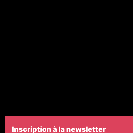
Annonces légales
Abonnement
Nos magazines
Ventes aux enchères & opportunités
Recrutement
Nos partenaires
Legal Medias
Échos Judiciaires Girondins
7 Jours
Informateur Judiciaire
Les Annonces Landaises
Inscription à la newsletter