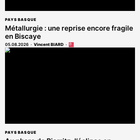
PAYS BASQUE
Métallurgie : une reprise encore fragile
en Biscaye
05.08.2026
Vincent BIARD
Cet
article
est
réservé
aux
abonnés
PAYS BASQUE