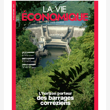
Notre
dernier
magazine