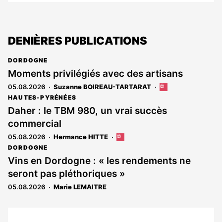
DENIÈRES PUBLICATIONS
DORDOGNE
Moments privilégiés avec des artisans
05.08.2026
Suzanne BOIREAU-TARTARAT
Cet
article
HAUTES-PYRÉNÉES
est
Daher : le TBM 980, un vrai succès
réservé
commercial
aux
abonnés
05.08.2026
Hermance HITTE
Cet
article
DORDOGNE
est
Vins en Dordogne : « les rendements ne
réservé
seront pas pléthoriques »
aux
abonnés
05.08.2026
Marie LEMAITRE