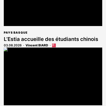
PAYS BASQUE
L’Estia accueille des étudiants chinois
03.08.2026
Vincent BIARD
Cet
article
est
réservé
aux
abonnés