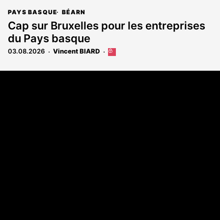
PAYS BASQUE
BÉARN
Cap sur Bruxelles pour les entreprises
du Pays basque
03.08.2026
Vincent BIARD
Cet
article
est
Coordonnées
réservé
aux
108 rue Fondaudège - CS71900
abonnés
33081 Bordeaux Cedex
Tél. 05 56 81 17 32
A propos
Qui sommes-nous
Contact