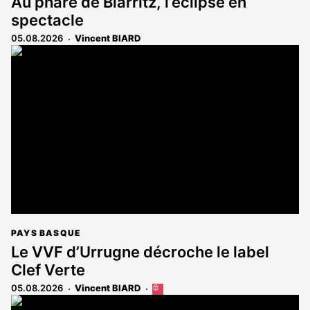
Au phare de Biarritz, l’éclipse en
spectacle
05.08.2026
Vincent BIARD
PAYS BASQUE
Le VVF d’Urrugne décroche le label
Clef Verte
05.08.2026
Vincent BIARD
Cet
article