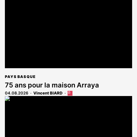
est
réservé
aux
abonnés
PAYS BASQUE
75 ans pour la maison Arraya
04.08.2026
Vincent BIARD
Cet
article
est
réservé
aux
abonnés