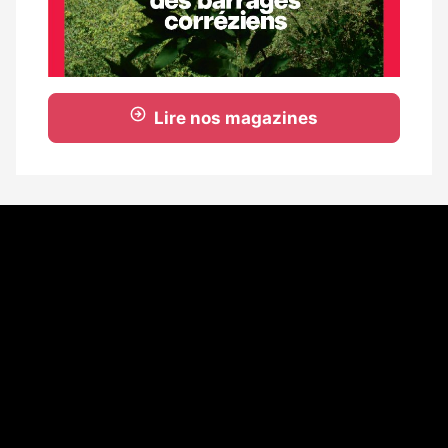
Lire nos magazines
Coordonnées
108 rue Fondaudège - CS71900
33081 Bordeaux Cedex
Tél. 05 56 81 17 32
A propos