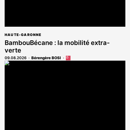
HAUTE-GARONNE
BambouBécane : la mobilité extra-
verte
09.08.2026
Bérengère BOSI
Cet
article
est
réservé
aux
abonnés