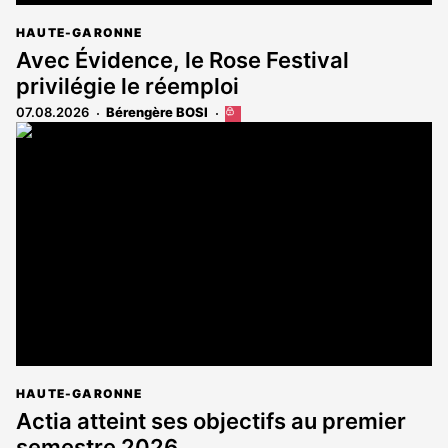
HAUTE-GARONNE
Avec Évidence, le Rose Festival
privilégie le réemploi
07.08.2026
Bérengère BOSI
Cet
article
est
réservé
aux
abonnés
HAUTE-GARONNE
Actia atteint ses objectifs au premier
semestre 2026