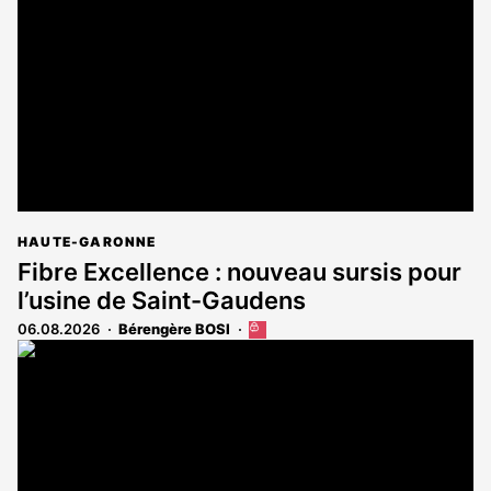
aux
abonnés
HAUTE-GARONNE
Fibre Excellence : nouveau sursis pour
l’usine de Saint-Gaudens
06.08.2026
Bérengère BOSI
Cet
article
est
réservé
aux
abonnés