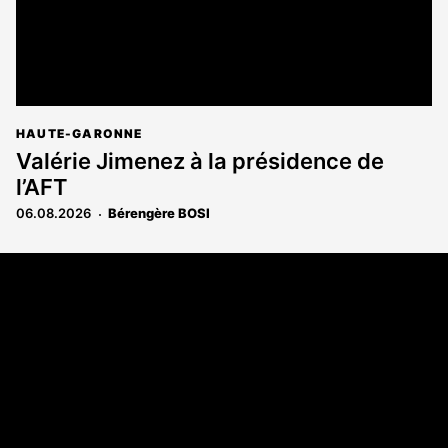
HAUTE-GARONNE
Valérie Jimenez à la présidence de
l’AFT
06.08.2026
Bérengère BOSI
Coordonnées
108 rue Fondaudège - CS71900
33081 Bordeaux Cedex
Tél. 05 56 81 17 32