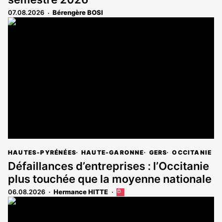
07.08.2026
Bérengère BOSI
HAUTES-PYRÉNÉES
HAUTE-GARONNE
GERS
OCCITANIE
Défaillances d’entreprises : l’Occitanie
plus touchée que la moyenne nationale
06.08.2026
Hermance HITTE
Cet
article
est
réservé