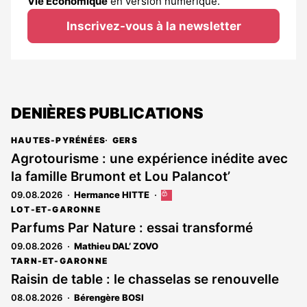
Vie Économique
en version numérique.
Inscrivez-vous à la newsletter
DENIÈRES PUBLICATIONS
HAUTES-PYRÉNÉES
GERS
Agrotourisme : une expérience inédite avec
la famille Brumont et Lou Palancot’
09.08.2026
Hermance HITTE
Cet
article
LOT-ET-GARONNE
est
Parfums Par Nature : essai transformé
réservé
09.08.2026
Mathieu DAL’ ZOVO
aux
abonnés
TARN-ET-GARONNE
Raisin de table : le chasselas se renouvelle
08.08.2026
Bérengère BOSI