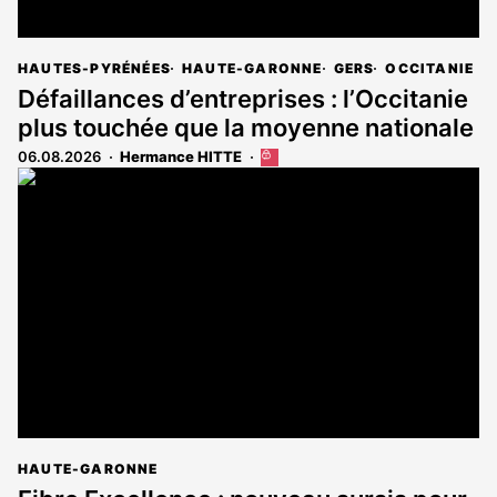
HAUTES-PYRÉNÉES
HAUTE-GARONNE
GERS
OCCITANIE
Défaillances d’entreprises : l’Occitanie
plus touchée que la moyenne nationale
06.08.2026
Hermance HITTE
Cet
article
est
réservé
aux
abonnés
HAUTE-GARONNE