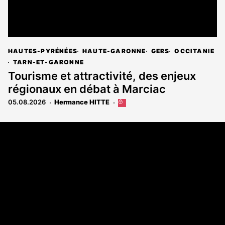
HAUTES-PYRÉNÉES
HAUTE-GARONNE
GERS
OCCITANIE
TARN-ET-GARONNE
Tourisme et attractivité, des enjeux
régionaux en débat à Marciac
05.08.2026
Hermance HITTE
Cet
article
est
Coordonnées
réservé
aux
108 rue Fondaudège - CS71900
abonnés
33081 Bordeaux Cedex
Tél. 05 56 81 17 32