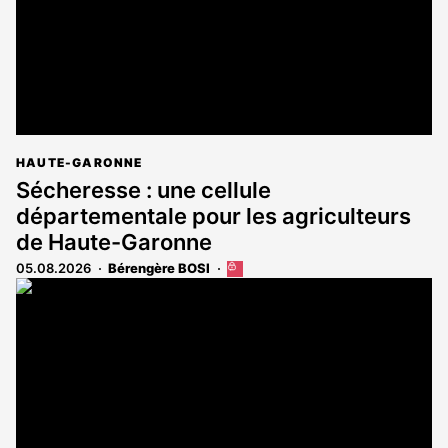
HAUTE-GARONNE
Sécheresse : une cellule
départementale pour les agriculteurs
de Haute-Garonne
05.08.2026
Bérengère BOSI
Cet
article
est
réservé
aux
abonnés