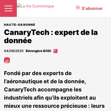
S'abonner
HAUTE-GARONNE
CanaryTech : expert de la
donnée
04/08/2025
Bérengère BOSI
Cet
article
est
réservé
aux
Fondé par des experts de
abonnés
l’aéronautique et de la donnée,
CanaryTech accompagne les
industriels afin qu’ils exploitent au
mieux une ressource précieuse : leurs