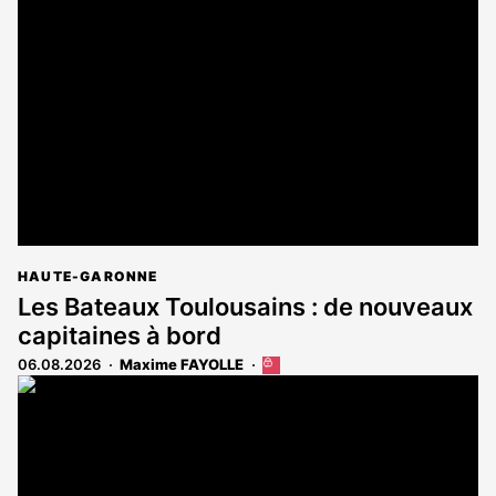
HAUTE-GARONNE
Les Bateaux Toulousains : de nouveaux
capitaines à bord
06.08.2026
Maxime FAYOLLE
Cet
article
est
réservé
aux
abonnés