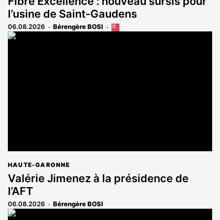
Fibre Excellence : nouveau sursis pour
l’usine de Saint-Gaudens
06.08.2026
Bérengère BOSI
Cet
article
est
réservé
aux
abonnés
HAUTE-GARONNE
Valérie Jimenez à la présidence de
l’AFT
06.08.2026
Bérengère BOSI