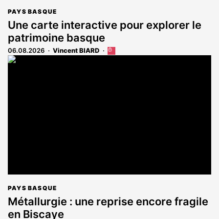
PAYS BASQUE
Une carte interactive pour explorer le
patrimoine basque
06.08.2026
Vincent BIARD
Cet
article
est
réservé
aux
abonnés
PAYS BASQUE
Métallurgie : une reprise encore fragile
en Biscaye