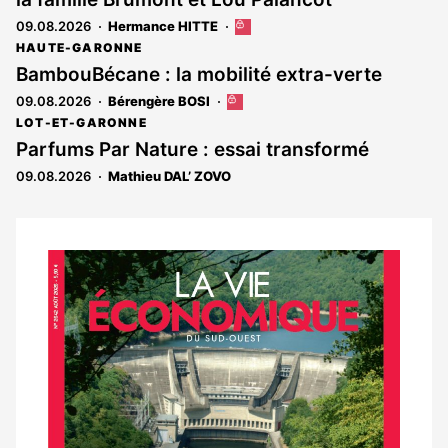
09.08.2026
Hermance HITTE
Cet
article
HAUTE-GARONNE
est
BambouBécane : la mobilité extra-verte
réservé
09.08.2026
Bérengère BOSI
Cet
aux
article
abonnés
LOT-ET-GARONNE
est
Parfums Par Nature : essai transformé
réservé
09.08.2026
Mathieu DAL’ ZOVO
aux
abonnés
Notre
dernier
magazine