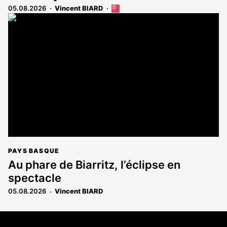
05.08.2026
Vincent BIARD
Cet
article
est
réservé
aux
abonnés
PAYS BASQUE
Au phare de Biarritz, l’éclipse en
spectacle
05.08.2026
Vincent BIARD
Coordonnées