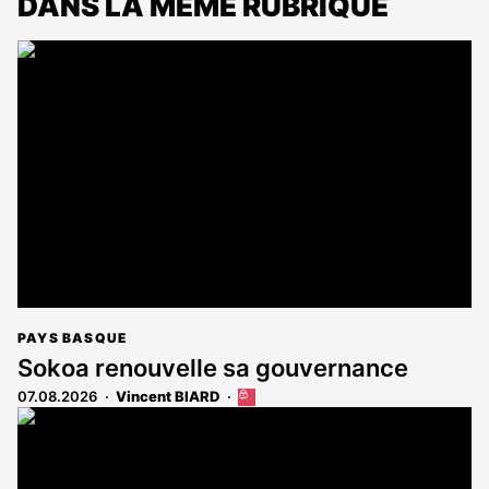
DANS LA MÊME RUBRIQUE
PAYS BASQUE
Sokoa renouvelle sa gouvernance
07.08.2026
Vincent BIARD
Cet
article
est
réservé
aux