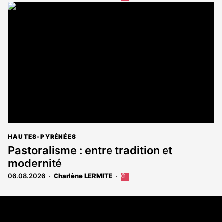
article
est
réservé
aux
abonnés
HAUTES-PYRÉNÉES
Pastoralisme : entre tradition et
modernité
06.08.2026
Charlène LERMITE
Cet
article
est
Coordonnées
réservé
aux