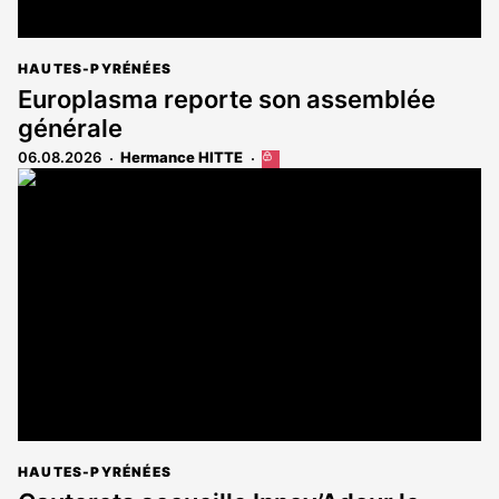
HAUTES-PYRÉNÉES
Europlasma reporte son assemblée
générale
06.08.2026
Hermance HITTE
Cet
article
est
réservé
aux
abonnés
HAUTES-PYRÉNÉES