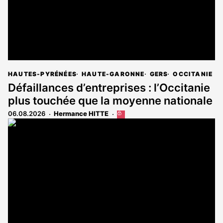
HAUTES-PYRÉNÉES
HAUTE-GARONNE
GERS
OCCITANIE
Défaillances d’entreprises : l’Occitanie
plus touchée que la moyenne nationale
06.08.2026
Hermance HITTE
Cet
article
est
réservé
aux
abonnés