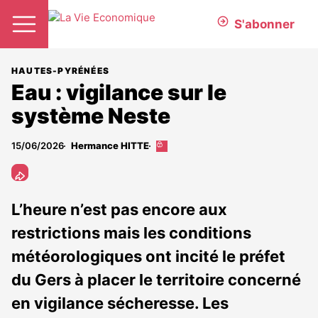
S'abonner
HAUTES-PYRÉNÉES
Eau : vigilance sur le
système Neste
15/06/2026
Hermance HITTE
Cet
article
est
réservé
aux
L’heure n’est pas encore aux
abonnés
restrictions mais les conditions
météorologiques ont incité le préfet
du Gers à placer le territoire concerné
en vigilance sécheresse. Les