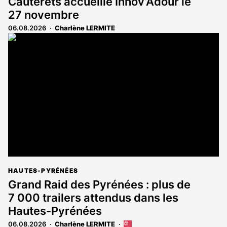
Cauterets accueille Innov’Adour le
27 novembre
06.08.2026
Charlène LERMITE
HAUTES-PYRÉNÉES
Grand Raid des Pyrénées : plus de
7 000 trailers attendus dans les
Hautes-Pyrénées
06.08.2026
Charlène LERMITE
Cet