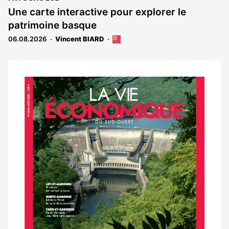
Une carte interactive pour explorer le
patrimoine basque
06.08.2026
Vincent BIARD
Cet
article
est
réservé
aux
Notre
abonnés
dernier
magazine