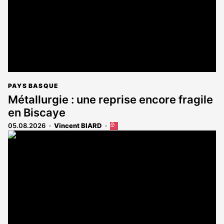
PAYS BASQUE
Métallurgie : une reprise encore fragile
en Biscaye
05.08.2026
Vincent BIARD
Cet
article
est
réservé
aux
abonnés