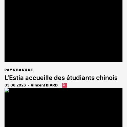
est
réservé
aux
abonnés
PAYS BASQUE
L’Estia accueille des étudiants chinois
03.08.2026
Vincent BIARD
Cet
article
est
réservé
aux
abonnés