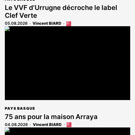
Le VVF d’Urrugne décroche le label
Clef Verte
05.08.2026
Vincent BIARD
Cet
article
est
réservé
aux
abonnés
PAYS BASQUE
75 ans pour la maison Arraya
04.08.2026
Vincent BIARD
Cet
article