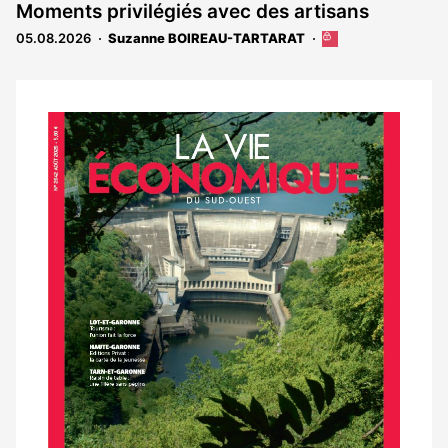
est
Moments privilégiés avec des artisans
réservé
05.08.2026
Suzanne BOIREAU-TARTARAT
Cet
aux
article
abonnés
est
réservé
aux
Notre
abonnés
dernier
magazine