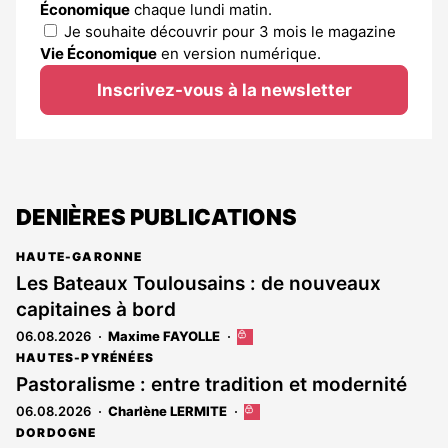
Économique
chaque lundi matin.
Je souhaite découvrir pour 3 mois le magazine
Vie Économique
en version numérique.
Inscrivez-vous à la newsletter
DENIÈRES PUBLICATIONS
HAUTE-GARONNE
Les Bateaux Toulousains : de nouveaux
capitaines à bord
06.08.2026
Maxime FAYOLLE
Cet
article
HAUTES-PYRÉNÉES
est
Pastoralisme : entre tradition et modernité
réservé
06.08.2026
Charlène LERMITE
Cet
aux
article
abonnés
DORDOGNE