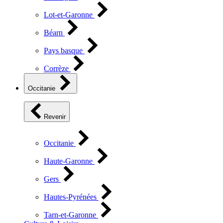
Lot-et-Garonne
Béarn
Pays basque
Corrèze
Occitanie
Revenir
Occitanie
Haute-Garonne
Gers
Hautes-Pyrénées
Tarn-et-Garonne