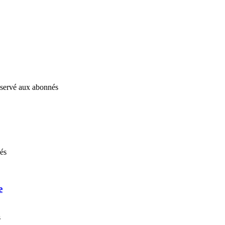
réservé aux abonnés
nés
e
s