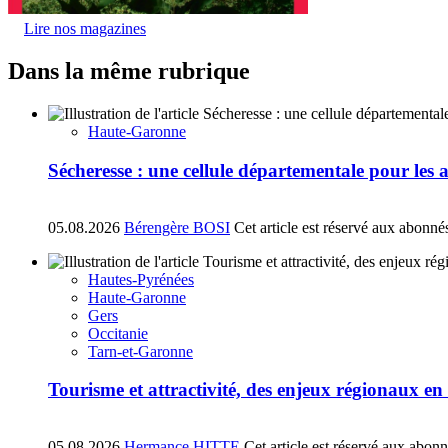
Lire nos magazines
Dans la même rubrique
Haute-Garonne
Sécheresse : une cellule départementale pour les
05.08.2026
Bérengère BOSI
Cet article est réservé aux abonné
Hautes-Pyrénées
Haute-Garonne
Gers
Occitanie
Tarn-et-Garonne
Tourisme et attractivité, des enjeux régionaux e
05.08.2026
Hermance HITTE
Cet article est réservé aux abon