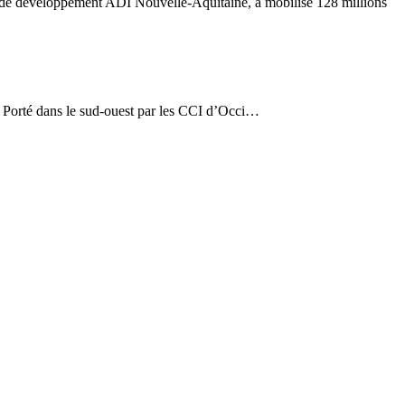
e de développement ADI Nouvelle-Aquitaine, a mobilisé 128 millions
. Porté dans le sud-ouest par les CCI d’Occi…