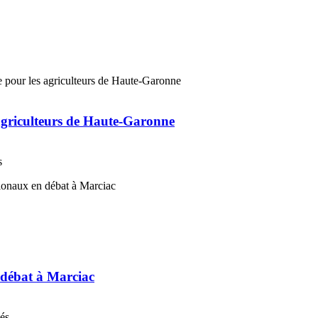
 agriculteurs de Haute-Garonne
s
n débat à Marciac
nés