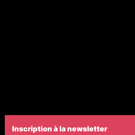
Annonces légales
Abonnement
Nos magazines
Ventes aux enchères & opportunités
Recrutement
Nos partenaires
Legal Medias
Échos Judiciaires Girondins
7 Jours
Informateur Judiciaire
Les Annonces Landaises
Inscription à la newsletter