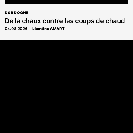
DORDOGNE
De la chaux contre les coups de chaud
04.08.2026
Léontine AMART
Coordonnées
108 rue Fondaudège - CS71900
33081 Bordeaux Cedex
Tél. 05 56 81 17 32
A propos
Qui sommes-nous
Contact