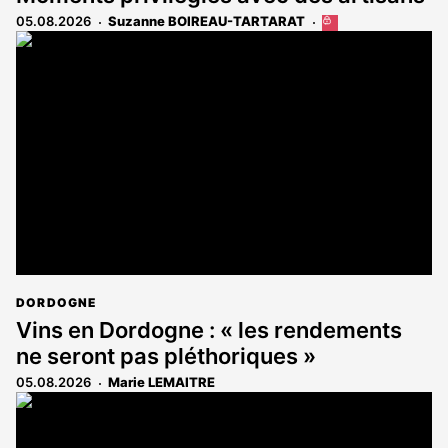
05.08.2026
Suzanne BOIREAU-TARTARAT
Cet
article
est
réservé
aux
abonnés
DORDOGNE
Vins en Dordogne : « les rendements
ne seront pas pléthoriques »
05.08.2026
Marie LEMAITRE