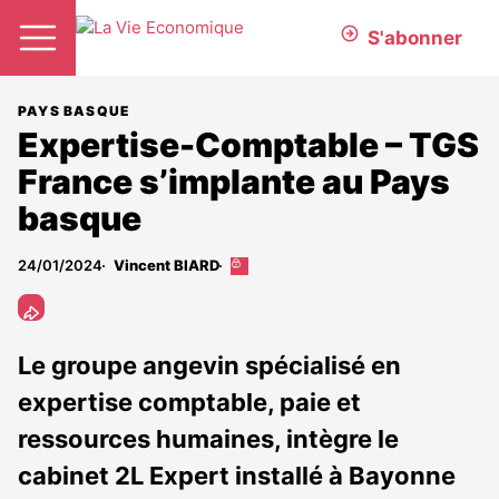
S'abonner
PAYS BASQUE
Expertise-Comptable – TGS
France s’implante au Pays
basque
24/01/2024
Vincent BIARD
Cet
article
est
réservé
aux
Le groupe angevin spécialisé en
abonnés
expertise comptable, paie et
ressources humaines, intègre le
cabinet 2L Expert installé à Bayonne