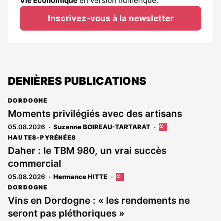
Vie Économique
en version numérique.
Inscrivez-vous à la newsletter
DENIÈRES PUBLICATIONS
DORDOGNE
Moments privilégiés avec des artisans
05.08.2026
Suzanne BOIREAU-TARTARAT
Cet
article
HAUTES-PYRÉNÉES
est
Daher : le TBM 980, un vrai succès
réservé
commercial
aux
abonnés
05.08.2026
Hermance HITTE
Cet
article
DORDOGNE
est
Vins en Dordogne : « les rendements ne
réservé
seront pas pléthoriques »
aux