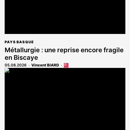
PAYS BASQUE
Métallurgie : une reprise encore fragile
en Biscaye
05.08.2026
Vincent BIARD
Cet
article
est
réservé
aux
abonnés