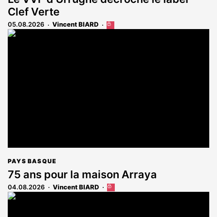
Clef Verte
05.08.2026
Vincent BIARD
Cet
article
est
réservé
aux
abonnés
PAYS BASQUE
75 ans pour la maison Arraya
04.08.2026
Vincent BIARD
Cet
article
est
réservé