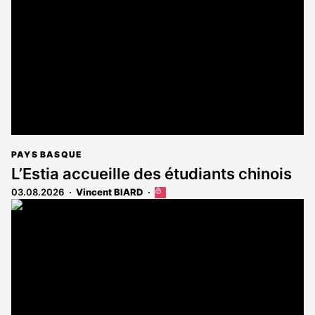
aux
abonnés
PAYS BASQUE
L’Estia accueille des étudiants chinois
03.08.2026
Vincent BIARD
Cet
article
est
réservé
aux
abonnés