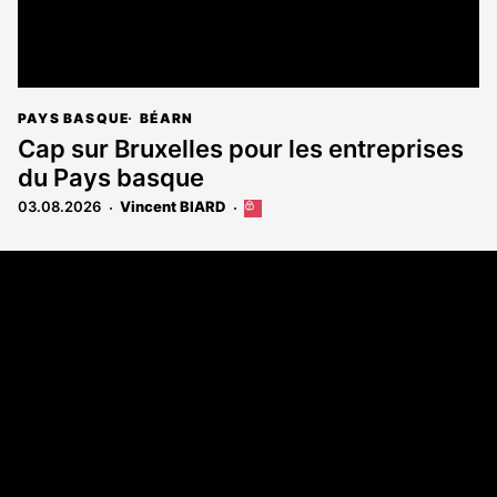
PAYS BASQUE
BÉARN
Cap sur Bruxelles pour les entreprises
du Pays basque
03.08.2026
Vincent BIARD
Cet
article
est
Coordonnées
réservé
aux
108 rue Fondaudège - CS71900
abonnés
33081 Bordeaux Cedex
Tél. 05 56 81 17 32
A propos