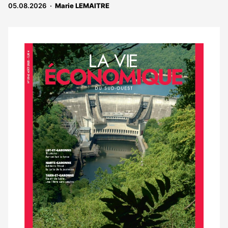
abonnés
05.08.2026
Marie LEMAITRE
Notre
dernier
magazine