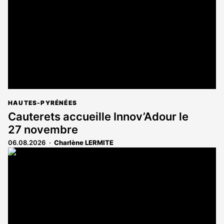
aux
abonnés
HAUTES-PYRÉNÉES
Cauterets accueille Innov’Adour le
27 novembre
06.08.2026
Charlène LERMITE