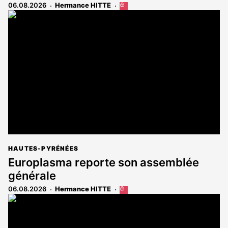
06.08.2026
Hermance HITTE
Cet
article
est
réservé
aux
abonnés
HAUTES-PYRÉNÉES
Europlasma reporte son assemblée
générale
06.08.2026
Hermance HITTE
Cet
article
est
réservé