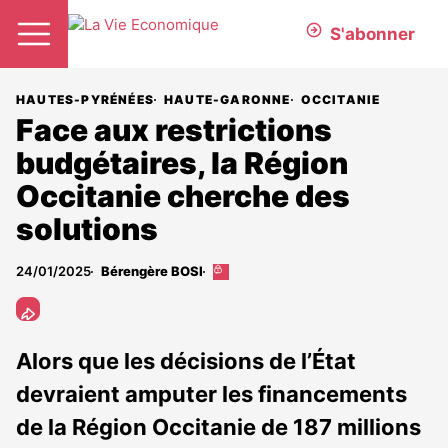
S'abonner
HAUTES-PYRÉNÉES
HAUTE-GARONNE
OCCITANIE
Face aux restrictions
budgétaires, la Région
Occitanie cherche des
solutions
24/01/2025
Bérengère BOSI
Cet
article
est
réservé
aux
Alors que les décisions de l’État
abonnés
devraient amputer les financements
de la Région Occitanie de 187 millions