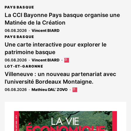
PAYS BASQUE
La CCI Bayonne Pays basque organise une
Matinée de la Création
06.08.2026
Vincent BIARD
PAYS BASQUE
Une carte interactive pour explorer le
patrimoine basque
06.08.2026
Vincent BIARD
Cet
article
LOT-ET-GARONNE
est
Villeneuve : un nouveau partenariat avec
réservé
l’université Bordeaux Montaigne.
aux
abonnés
06.08.2026
Mathieu DAL’ ZOVO
Cet
article
est
réservé
aux
Notre
abonnés
dernier