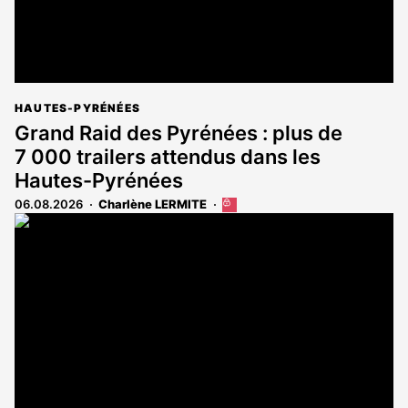
HAUTES-PYRÉNÉES
Grand Raid des Pyrénées : plus de
7 000 trailers attendus dans les
Hautes-Pyrénées
06.08.2026
Charlène LERMITE
Cet
article
est
réservé
aux
abonnés