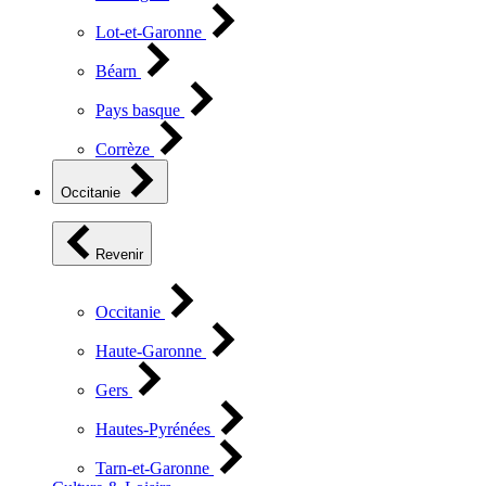
Lot-et-Garonne
Béarn
Pays basque
Corrèze
Occitanie
Revenir
Occitanie
Haute-Garonne
Gers
Hautes-Pyrénées
Tarn-et-Garonne