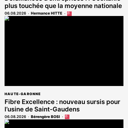
plus touchée que la moyenne nationale
06.08.2026
Hermance HITTE
Cet
article
est
réservé
aux
abonnés
HAUTE-GARONNE
Fibre Excellence : nouveau sursis pour
l’usine de Saint-Gaudens
06.08.2026
Bérengère BOSI
Cet
article
est