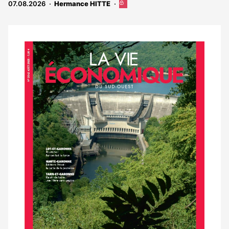
07.08.2026
Hermance HITTE
Cet
article
est
réservé
aux
Notre
abonnés
dernier
magazine