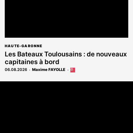
HAUTE-GARONNE
Les Bateaux Toulousains : de nouveaux
capitaines à bord
06.08.2026
Maxime FAYOLLE
Cet
article
est
Coordonnées
réservé
aux
108 rue Fondaudège - CS71900
abonnés
33081 Bordeaux Cedex
Tél. 05 56 81 17 32