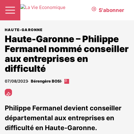
S'abonner
HAUTE-GARONNE
Haute-Garonne – Philippe
Fermanel nommé conseiller
aux entreprises en
difficulté
07/08/2023
Bérengère BOSI
Cet
article
est
réservé
aux
Philippe Fermanel devient conseiller
abonnés
départemental aux entreprises en
difficulté en Haute-Garonne.