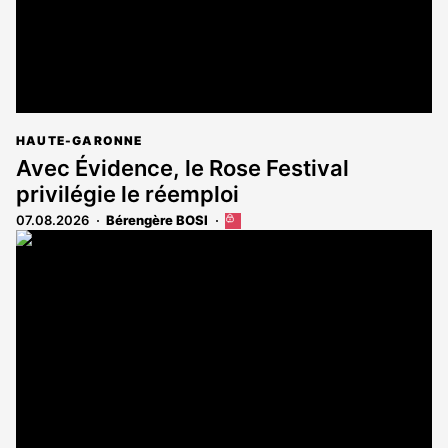
HAUTE-GARONNE
Avec Évidence, le Rose Festival
privilégie le réemploi
07.08.2026
Bérengère BOSI
Cet
article
est
réservé
aux
abonnés