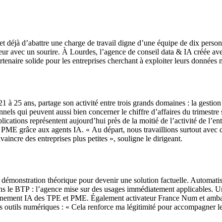
permet déjà d’abattre une charge de travail digne d’une équipe de dix pers
dateur avec un sourire. À Lourdes, l’agence de conseil data & IA créée 
tenaire solide pour les entreprises cherchant à exploiter leurs données 
 21 à 25 ans, partage son activité entre trois grands domaines : la gesti
s qui peuvent aussi bien concerner le chiffre d’affaires du trimestre s
cations représentent aujourd’hui près de la moitié de l’activité de l’e
t PME grâce aux agents IA. « Au départ, nous travaillions surtout avec
aincre des entreprises plus petites », souligne le dirigeant.
e la démonstration théorique pour devenir une solution factuelle. Automati
ns le BTP : l’agence mise sur des usages immédiatement applicables. Une 
mpagnement IA des TPE et PME. Également activateur France Num et amba
outils numériques : « Cela renforce ma légitimité pour accompagner les 