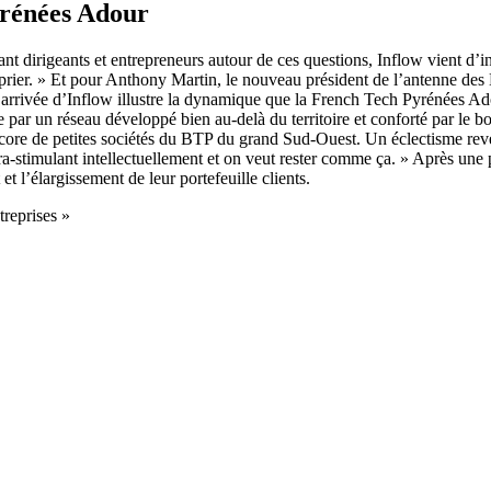
yrénées Adour
ssant dirigeants et entrepreneurs autour de ces questions, Inflow vient 
prier. » Et pour Anthony Martin, le nouveau président de l’antenne des 
L’arrivée d’Inflow illustre la dynamique que la French Tech Pyrénées Ado
rtée par un réseau développé bien au-delà du territoire et conforté par le 
ore de petites sociétés du BTP du grand Sud-Ouest. Un éclectisme reven
 ultra-stimulant intellectuellement et on veut rester comme ça. » Après u
 l’élargissement de leur portefeuille clients.
treprises »