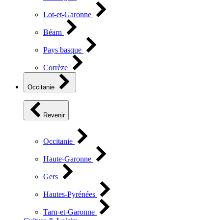
Lot-et-Garonne
Béarn
Pays basque
Corrèze
Occitanie
Revenir
Occitanie
Haute-Garonne
Gers
Hautes-Pyrénées
Tarn-et-Garonne