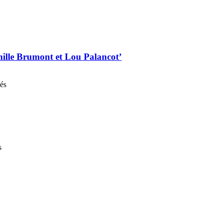
mille Brumont et Lou Palancot’
nés
s