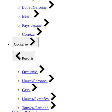
Lot-et-Garonne
Béarn
Pays basque
Corrèze
Occitanie
Revenir
Occitanie
Haute-Garonne
Gers
Hautes-Pyrénées
Tarn-et-Garonne