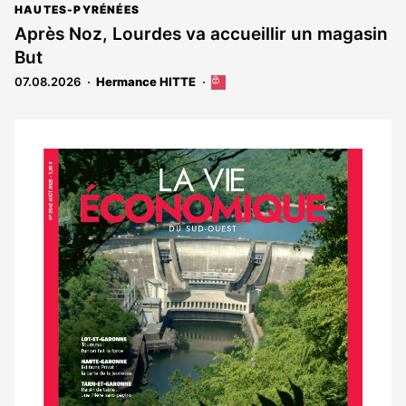
HAUTES-PYRÉNÉES
Après Noz, Lourdes va accueillir un magasin
But
07.08.2026
Hermance HITTE
Cet
article
est
réservé
aux
Notre
abonnés
dernier
magazine