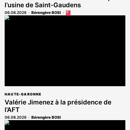
l’usine de Saint-Gaudens
06.08.2026
Bérengère BOSI
Cet
article
est
réservé
aux
abonnés
HAUTE-GARONNE
Valérie Jimenez à la présidence de
l’AFT
06.08.2026
Bérengère BOSI