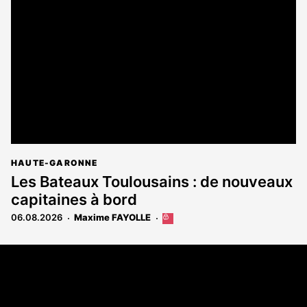
HAUTE-GARONNE
Les Bateaux Toulousains : de nouveaux
capitaines à bord
06.08.2026
Maxime FAYOLLE
Cet
article
est
Coordonnées
réservé
aux
108 rue Fondaudège - CS71900
abonnés
33081 Bordeaux Cedex