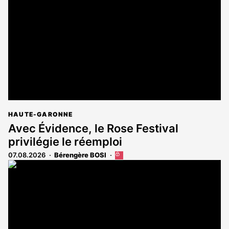
HAUTE-GARONNE
Avec Évidence, le Rose Festival
privilégie le réemploi
07.08.2026
Bérengère BOSI
Cet
article
est
réservé
aux
abonnés