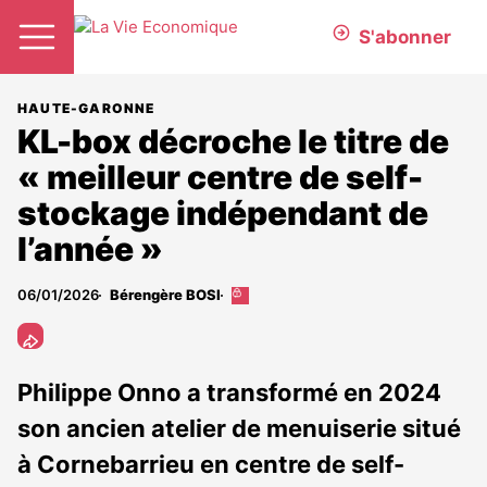
S'abonner
HAUTE-GARONNE
KL-box décroche le titre de
« meilleur centre de self-
stockage indépendant de
l’année »
06/01/2026
Bérengère BOSI
Cet
article
est
réservé
aux
Philippe Onno a transformé en 2024
abonnés
son ancien atelier de menuiserie situé
à Cornebarrieu en centre de self-