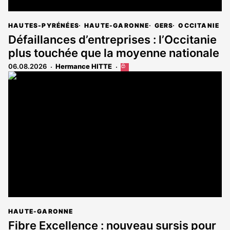
HAUTES-PYRÉNÉES
HAUTE-GARONNE
GERS
OCCITANIE
Défaillances d’entreprises : l’Occitanie
plus touchée que la moyenne nationale
06.08.2026
Hermance HITTE
Cet
article
est
réservé
aux
abonnés
HAUTE-GARONNE
Fibre Excellence : nouveau sursis pour