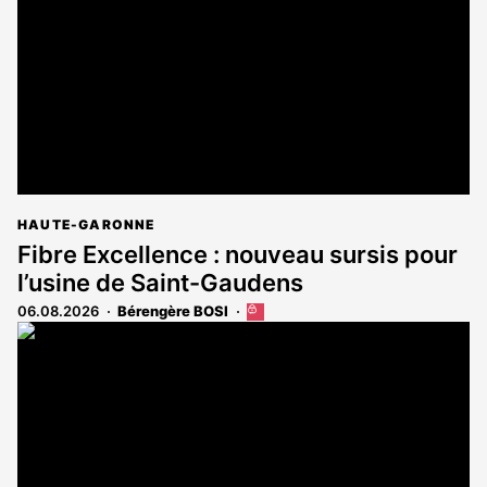
aux
abonnés
HAUTE-GARONNE
Fibre Excellence : nouveau sursis pour
l’usine de Saint-Gaudens
06.08.2026
Bérengère BOSI
Cet
article
est
réservé
aux
abonnés