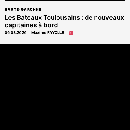
HAUTE-GARONNE
Les Bateaux Toulousains : de nouveaux
capitaines à bord
06.08.2026
Maxime FAYOLLE
Cet
article
est
Coordonnées
réservé
aux
108 rue Fondaudège - CS71900
abonnés
33081 Bordeaux Cedex
Tél. 05 56 81 17 32
A propos
Qui sommes-nous
Contact