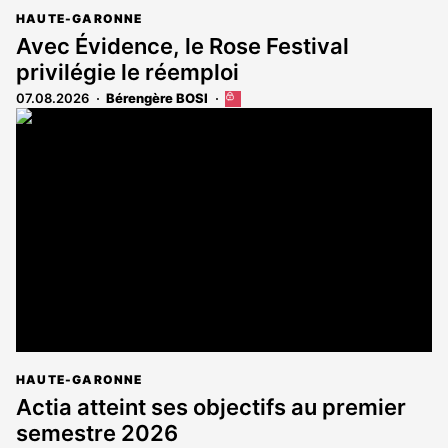
HAUTE-GARONNE
Avec Évidence, le Rose Festival
privilégie le réemploi
07.08.2026
Bérengère BOSI
Cet
article
est
réservé
aux
abonnés
HAUTE-GARONNE
Actia atteint ses objectifs au premier
semestre 2026