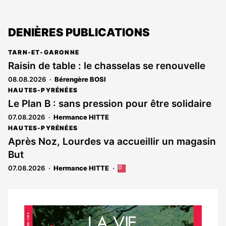
DENIÈRES PUBLICATIONS
TARN-ET-GARONNE
Raisin de table : le chasselas se renouvelle
08.08.2026
Bérengère BOSI
HAUTES-PYRÉNÉES
Le Plan B : sans pression pour être solidaire
07.08.2026
Hermance HITTE
HAUTES-PYRÉNÉES
Après Noz, Lourdes va accueillir un magasin
But
07.08.2026
Hermance HITTE
Cet
article
est
réservé
aux
Notre
abonnés