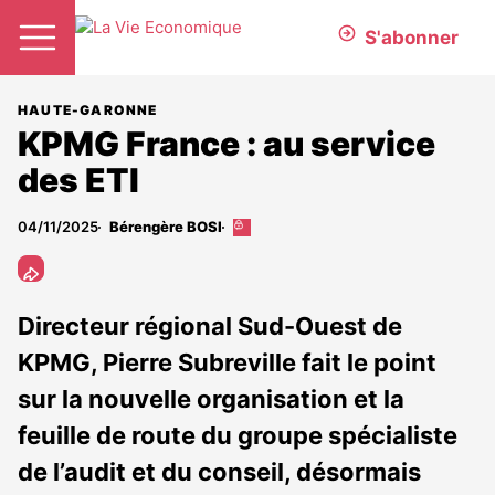
S'abonner
HAUTE-GARONNE
KPMG France : au service
des ETI
04/11/2025
Bérengère BOSI
Cet
article
est
réservé
aux
Directeur régional Sud-Ouest de
abonnés
KPMG, Pierre Subreville fait le point
sur la nouvelle organisation et la
feuille de route du groupe spécialiste
de l’audit et du conseil, désormais