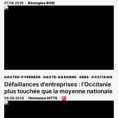
07.08.2026
Bérengère BOSI
HAUTES-PYRÉNÉES
HAUTE-GARONNE
GERS
OCCITANIE
Défaillances d’entreprises : l’Occitanie
plus touchée que la moyenne nationale
06.08.2026
Hermance HITTE
Cet
article
est
réservé