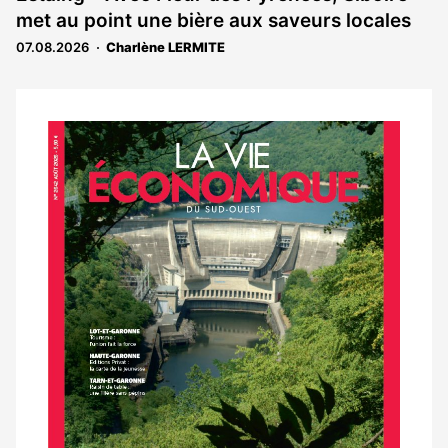
réservé
met au point une bière aux saveurs locales
aux
abonnés
07.08.2026
Charlène LERMITE
Notre
dernier
magazine