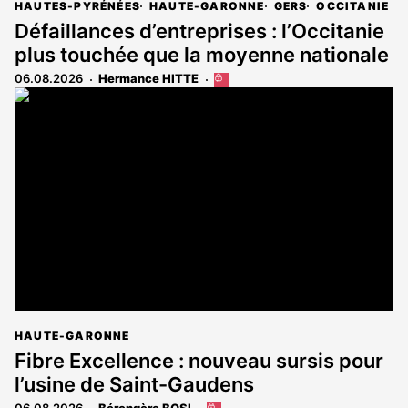
HAUTES-PYRÉNÉES
HAUTE-GARONNE
GERS
OCCITANIE
Défaillances d’entreprises : l’Occitanie
plus touchée que la moyenne nationale
06.08.2026
Hermance HITTE
Cet
article
est
réservé
aux
abonnés
HAUTE-GARONNE
Fibre Excellence : nouveau sursis pour
l’usine de Saint-Gaudens
06.08.2026
Bérengère BOSI