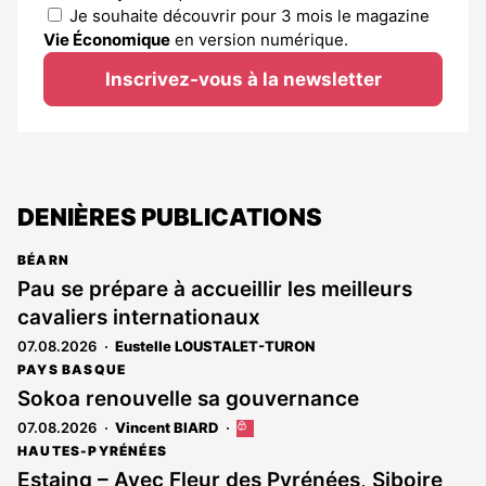
Je souhaite découvrir pour 3 mois le magazine
Vie Économique
en version numérique.
Inscrivez-vous à la newsletter
DENIÈRES PUBLICATIONS
BÉARN
Pau se prépare à accueillir les meilleurs
cavaliers internationaux
07.08.2026
Eustelle LOUSTALET-TURON
PAYS BASQUE
Sokoa renouvelle sa gouvernance
07.08.2026
Vincent BIARD
Cet
article
HAUTES-PYRÉNÉES
est
Estaing – Avec Fleur des Pyrénées, Siboire