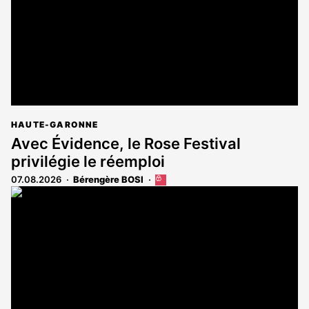
HAUTE-GARONNE
Avec Évidence, le Rose Festival
privilégie le réemploi
07.08.2026
Bérengère BOSI
Cet
article
est
réservé
aux
abonnés