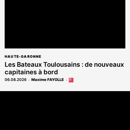
HAUTE-GARONNE
Les Bateaux Toulousains : de nouveaux
capitaines à bord
06.08.2026
Maxime FAYOLLE
Cet
article
est
Coordonnées
réservé
aux
108 rue Fondaudège - CS71900
abonnés
33081 Bordeaux Cedex
Tél. 05 56 81 17 32