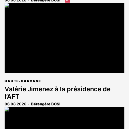
Cet
article
est
réservé
aux
abonnés
HAUTE-GARONNE
Valérie Jimenez à la présidence de
l’AFT
06.08.2026
Bérengère BOSI