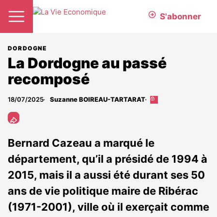
S'abonner
DORDOGNE
La Dordogne au passé
recomposé
18/07/2025
Suzanne BOIREAU-TARTARAT
Cet
article
est
réservé
aux
Bernard Cazeau a marqué le
abonnés
département, qu’il a présidé de 1994 à
2015, mais il a aussi été durant ses 50
ans de vie politique maire de Ribérac
(1971-2001), ville où il exerçait comme