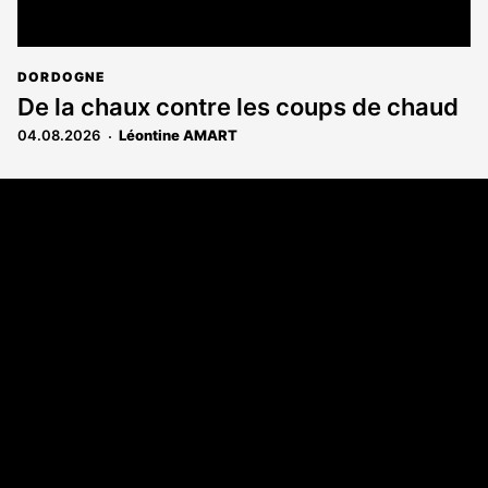
DORDOGNE
De la chaux contre les coups de chaud
04.08.2026
Léontine AMART
Coordonnées
108 rue Fondaudège - CS71900
33081 Bordeaux Cedex
Tél. 05 56 81 17 32
A propos
Qui sommes-nous
Contact