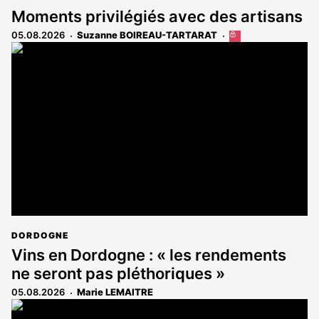
Moments privilégiés avec des artisans
05.08.2026
Suzanne BOIREAU-TARTARAT
Cet
article
est
réservé
aux
abonnés
DORDOGNE
Vins en Dordogne : « les rendements
ne seront pas pléthoriques »
05.08.2026
Marie LEMAITRE