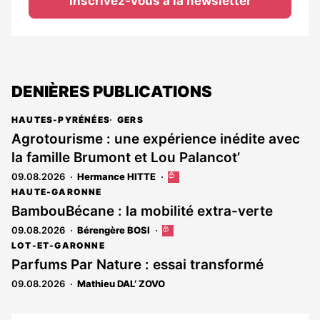
Inscrivez-vous à la newsletter
DENIÈRES PUBLICATIONS
HAUTES-PYRÉNÉES
GERS
Agrotourisme : une expérience inédite avec
la famille Brumont et Lou Palancot’
09.08.2026
Hermance HITTE
Cet
article
HAUTE-GARONNE
est
BambouBécane : la mobilité extra-verte
réservé
09.08.2026
Bérengère BOSI
Cet
aux
article
abonnés
LOT-ET-GARONNE
est
Parfums Par Nature : essai transformé
réservé
09.08.2026
Mathieu DAL’ ZOVO
aux
abonnés